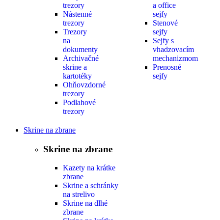
trezory
a office
Nástenné
sejfy
trezory
Stenové
Trezory
sejfy
na
Sejfy s
dokumenty
vhadzovacím
Archivačné
mechanizmom
skrine a
Prenosné
kartotéky
sejfy
Ohňovzdorné
trezory
Podlahové
trezory
Skrine na zbrane
Skrine na zbrane
Kazety na krátke
zbrane
Skrine a schránky
na strelivo
Skrine na dlhé
zbrane