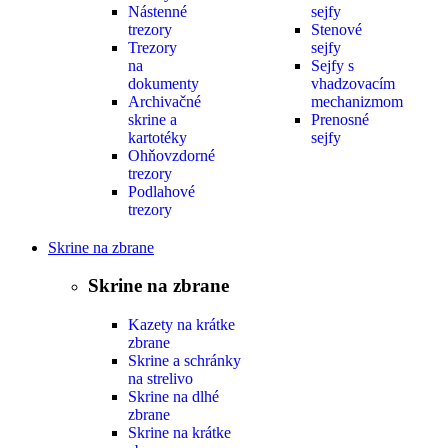
Nástenné
sejfy
trezory
Stenové
Trezory
sejfy
na
Sejfy s
dokumenty
vhadzovacím
Archivačné
mechanizmom
skrine a
Prenosné
kartotéky
sejfy
Ohňovzdorné
trezory
Podlahové
trezory
Skrine na zbrane
Skrine na zbrane
Kazety na krátke
zbrane
Skrine a schránky
na strelivo
Skrine na dlhé
zbrane
Skrine na krátke