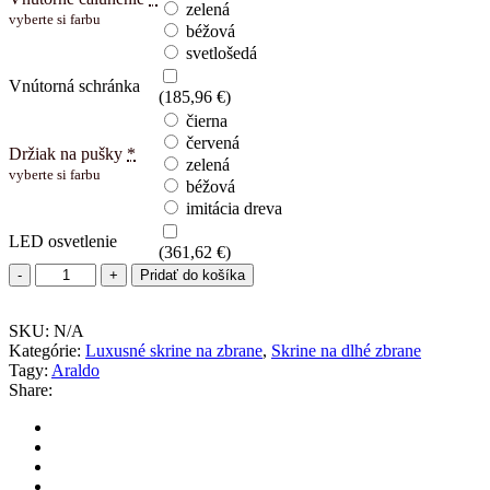
zelená
vyberte si farbu
béžová
svetlošedá
Vnútorná schránka
(
185,96
€
)
čierna
červená
Držiak na pušky
*
zelená
vyberte si farbu
béžová
imitácia dreva
LED osvetlenie
(
361,62
€
)
Pridať do košíka
SKU:
N/A
Kategórie:
Luxusné skrine na zbrane
,
Skrine na dlhé zbrane
Tagy:
Araldo
Share: