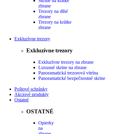
Skrine na krátke
zbrane
Trezory na dlhé
zbrane
Trezory na krátke
zbrane
Exkluzívne trezory
Exkluzívne trezory
Exkluzívne trezory na zbrane
Luxusné skrine na zbrane
Panoramatická trezorová vitrína
Panoramatické bezpečnostné skrine
Poštové schránky
Akciové produkty
Ostatné
OSTATNÉ
Opierky
na
zbrane