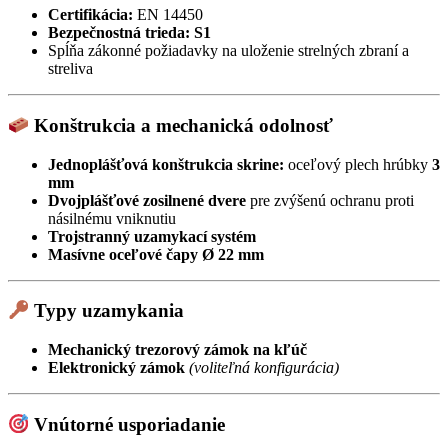
Certifikácia:
EN 14450
Bezpečnostná trieda:
S1
Spĺňa zákonné požiadavky na uloženie strelných zbraní a
streliva
Konštrukcia a mechanická odolnosť
Jednoplášťová konštrukcia skrine:
oceľový plech hrúbky
3
mm
Dvojplášťové zosilnené dvere
pre zvýšenú ochranu proti
násilnému vniknutiu
Trojstranný uzamykací systém
Masívne oceľové čapy Ø 22 mm
Typy uzamykania
Mechanický trezorový zámok na kľúč
Elektronický zámok
(voliteľná konfigurácia)
Vnútorné usporiadanie