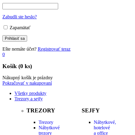
Zabudli ste heslo?
Zapamätať
Ešte nemáte účet?
Registrovať teraz
0
Košík
(0 ks)
Nákupný košík je prázdny
Pokračovať v nakupovaní
Všetky produkty
Trezory a sejfy
TREZORY
SEJFY
Trezory
Nábytkové,
Nábytkové
hotelové
trezory
a office