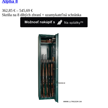
Alpha 8
362,85
€
–
545,69
€
Skriňa na 8 dlhých zbraní + uzamykateľná schránka