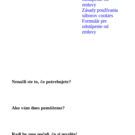
zmluvy
Zásady používania
súborov cookies
Formulár pre
odstúpenie od
zmluvy
Nenašli ste to, čo potrebujete?
Kontaktujte Nás
Ako vám dnes pomôžeme?
Help Center
Radi by sme počuli, čo si myslíte!