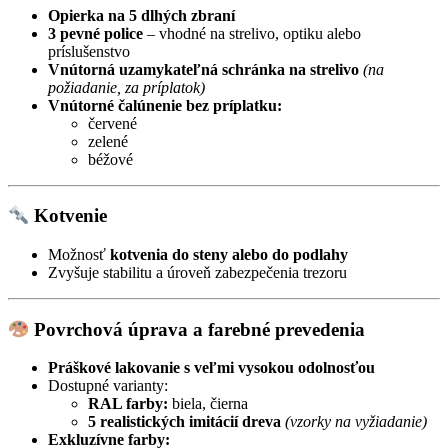
Opierka na 5 dlhých zbraní
3 pevné police
– vhodné na strelivo, optiku alebo
príslušenstvo
Vnútorná uzamykateľná schránka na strelivo
(na
požiadanie, za príplatok)
Vnútorné čalúnenie bez príplatku:
červené
zelené
béžové
Kotvenie
Možnosť
kotvenia do steny alebo do podlahy
Zvyšuje stabilitu a úroveň zabezpečenia trezoru
Povrchová úprava a farebné prevedenia
Práškové lakovanie s veľmi vysokou odolnosťou
Dostupné varianty:
RAL farby:
biela, čierna
5 realistických imitácií dreva
(vzorky na vyžiadanie)
Exkluzívne farby: