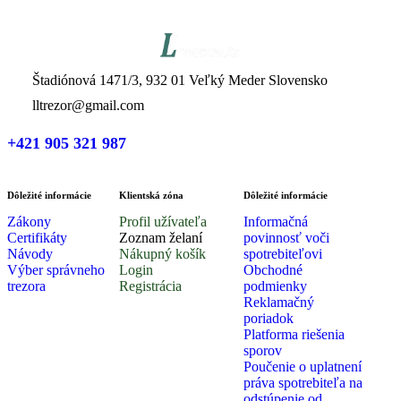
Štadiónová 1471/3, 932 01 Veľký Meder Slovensko
lltrezor@gmail.com
+421 905 321 987
Dôležité informácie
Klientská zóna
Dôležité informácie
Zákony
Profil užívateľa
Informačná
Certifikáty
Zoznam želaní
povinnosť voči
Návody
Nákupný košík
spotrebiteľovi
Výber správneho
Login
Obchodné
trezora
Registrácia
podmienky
Reklamačný
poriadok
Platforma riešenia
sporov
Poučenie o uplatnení
práva spotrebiteľa na
odstúpenie od