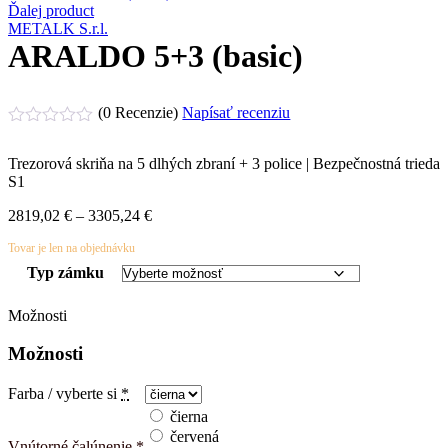
Ďalej product
METALK S.r.l.
ARALDO 5+3 (basic)
(0 Recenzie)
Napísať recenziu
Hodnotenie
0
Trezorová skriňa na 5 dlhých zbraní + 3 police | Bezpečnostná trieda
z
S1
5
2819,02
€
–
3305,24
€
Tovar je len na objednávku
Typ zámku
Možnosti
Možnosti
Farba / vyberte si
*
čierna
červená
Vnútorné čalúnenie
*