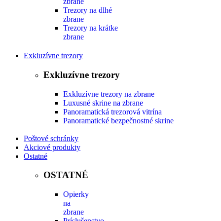
zbrane
Trezory na dlhé
zbrane
Trezory na krátke
zbrane
Exkluzívne trezory
Exkluzívne trezory
Exkluzívne trezory na zbrane
Luxusné skrine na zbrane
Panoramatická trezorová vitrína
Panoramatické bezpečnostné skrine
Poštové schránky
Akciové produkty
Ostatné
OSTATNÉ
Opierky
na
zbrane
Príslušenstvo