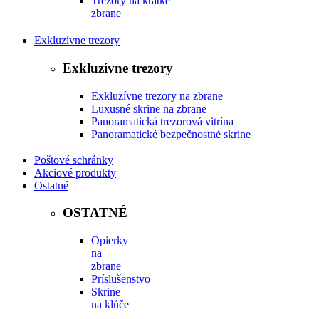
Trezory na krátke
zbrane
Exkluzívne trezory
Exkluzívne trezory
Exkluzívne trezory na zbrane
Luxusné skrine na zbrane
Panoramatická trezorová vitrína
Panoramatické bezpečnostné skrine
Poštové schránky
Akciové produkty
Ostatné
OSTATNÉ
Opierky
na
zbrane
Príslušenstvo
Skrine
na klúče