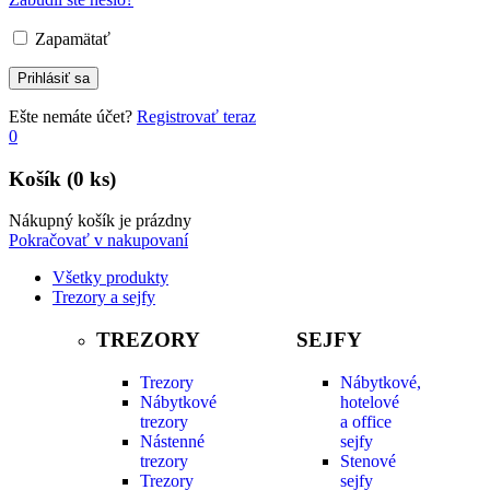
Zapamätať
Ešte nemáte účet?
Registrovať teraz
0
Košík
(0 ks)
Nákupný košík je prázdny
Pokračovať v nakupovaní
Všetky produkty
Trezory a sejfy
TREZORY
SEJFY
Trezory
Nábytkové,
Nábytkové
hotelové
trezory
a office
Nástenné
sejfy
trezory
Stenové
Trezory
sejfy