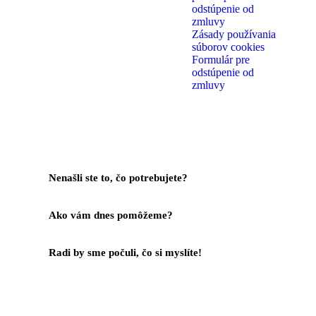
odstúpenie od
zmluvy
Zásady používania
súborov cookies
Formulár pre
odstúpenie od
zmluvy
Nenašli ste to, čo potrebujete?
Kontaktujte Nás
Ako vám dnes pomôžeme?
Help Center
Radi by sme počuli, čo si myslíte!
Váš Feedback