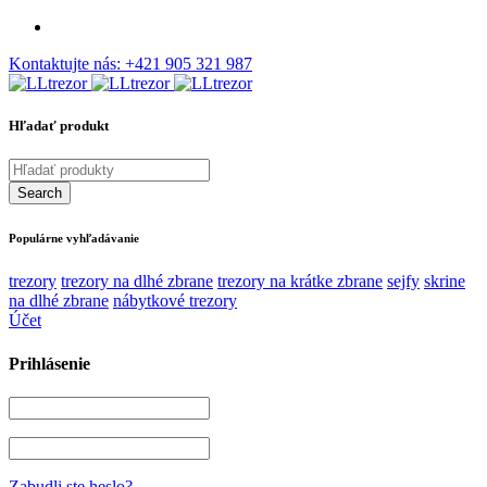
Kontaktujte nás:
+421 905 321 987
Hľadať produkt
Populárne vyhľadávanie
trezory
trezory na dlhé zbrane
trezory na krátke zbrane
sejfy
skrine
na dlhé zbrane
nábytkové trezory
Účet
Prihlásenie
Zabudli ste heslo?