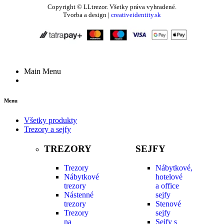
Copyright © LLtrezor. Všetky práva vyhradené.
Tvorba a design |
creativeidentity.sk
Main Menu
Menu
Všetky produkty
Trezory a sejfy
TREZORY
SEJFY
Trezory
Nábytkové,
Nábytkové
hotelové
trezory
a office
Nástenné
sejfy
trezory
Stenové
Trezory
sejfy
na
Sejfy s