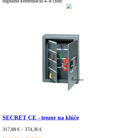
digitálna kombinácia 4–8 číslic
SECRET CE - trezor na klúče
317,88
€
–
374,36
€