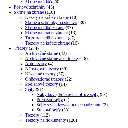
Skrine na klúče
(6)
Poštové schránky
(43)
Skrine na zbrane
(158)
Kazety na krátke zbrane
(10)
Skrine a schránky na strelivo
(30)
Skrine na dlhé zbrane
(93)
Skrine na krátke zbrane
(18)
Trezory na dlhé zbrane
(47)
Trezory na krátke zbrane
(16)
Trezory
(274)
Archivačné skrine
(42)
Archivačné skrine a kartotéky
(18)
Autotrezory
(4)
Nábytkové trezory
(69)
Nástenné trezory
(37)
Ohňovzdorné trezory
(22)
Podlahové trezory
(14)
Sejfy
(91)
Nábytkové, hotelové a office sejfy
(53)
Prenosné sejfy
(2)
Sejfy s vhadzovacím mechanizmom
(3)
Stenové sejfy
(33)
Trezory
(112)
Trezory na dokumenty
(120)