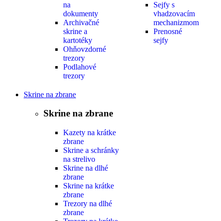
na
Sejfy s
dokumenty
vhadzovacím
Archivačné
mechanizmom
skrine a
Prenosné
kartotéky
sejfy
Ohňovzdorné
trezory
Podlahové
trezory
Skrine na zbrane
Skrine na zbrane
Kazety na krátke
zbrane
Skrine a schránky
na strelivo
Skrine na dlhé
zbrane
Skrine na krátke
zbrane
Trezory na dlhé
zbrane