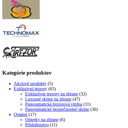
Kategórie produktov
Akciové produkty
(5)
Exkluzivní trezory
(65)
Exkluzívne trezory na zbrane
(32)
Luxusné skrine na zbrane
(47)
Panoramatická trezorová vitrína
(11)
Panoramatické bezpečnostné skrine
(30)
Ostatné
(17)
Opierky na zbrane
(6)
Príslušenstvo
(11)