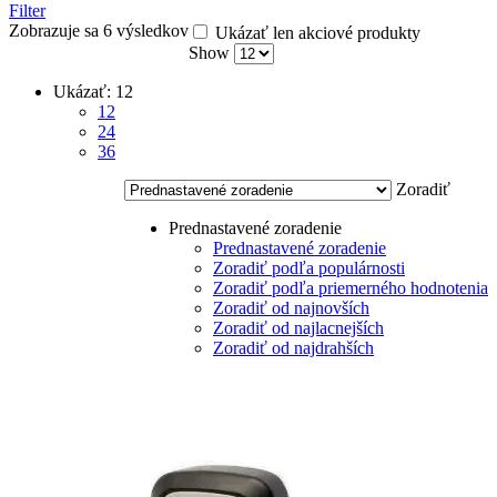
Filter
Zobrazuje sa 6 výsledkov
Ukázať len akciové produkty
Show
Ukázať:
12
12
24
36
Zoradiť
Prednastavené zoradenie
Prednastavené zoradenie
Zoradiť podľa populárnosti
Zoradiť podľa priemerného hodnotenia
Zoradiť od najnovších
Zoradiť od najlacnejších
Zoradiť od najdrahších