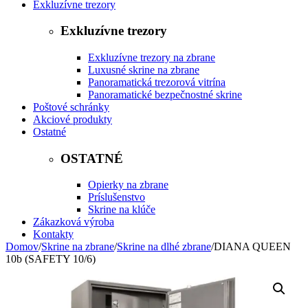
Exkluzívne trezory
Exkluzívne trezory
Exkluzívne trezory na zbrane
Luxusné skrine na zbrane
Panoramatická trezorová vitrína
Panoramatické bezpečnostné skrine
Poštové schránky
Akciové produkty
Ostatné
OSTATNÉ
Opierky na zbrane
Príslušenstvo
Skrine na klúče
Zákazková výroba
Kontakty
Domov
/
Skrine na zbrane
/
Skrine na dlhé zbrane
/
DIANA QUEEN
10b (SAFETY 10/6)
TOP