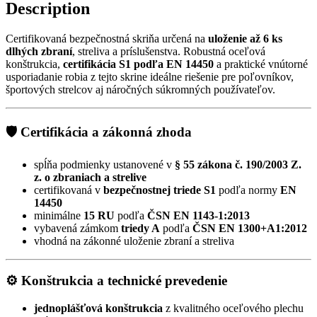
Description
Certifikovaná bezpečnostná skriňa určená na
uloženie až 6 ks
dlhých zbraní
, streliva a príslušenstva. Robustná oceľová
konštrukcia,
certifikácia S1 podľa EN 14450
a praktické vnútorné
usporiadanie robia z tejto skrine ideálne riešenie pre poľovníkov,
športových strelcov aj náročných súkromných používateľov.
🛡️ Certifikácia a zákonná zhoda
spĺňa podmienky ustanovené v
§ 55 zákona č. 190/2003 Z.
z. o zbraniach a strelive
certifikovaná v
bezpečnostnej triede S1
podľa normy
EN
14450
minimálne
15 RU
podľa
ČSN EN 1143-1:2013
vybavená zámkom
triedy A
podľa
ČSN EN 1300+A1:2012
vhodná na zákonné uloženie zbraní a streliva
⚙️ Konštrukcia a technické prevedenie
jednoplášťová konštrukcia
z kvalitného oceľového plechu