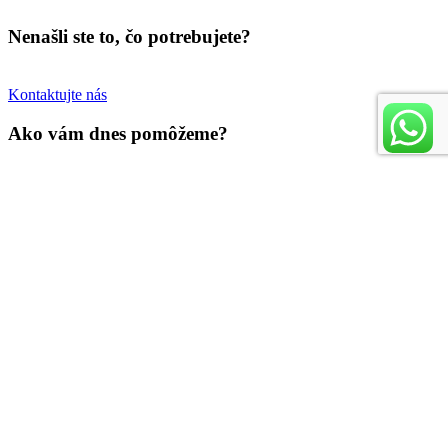
Nenašli ste to, čo potrebujete?
Kontaktujte nás
Ako vám dnes pomôžeme?
Help Center
Radi by sme počuli, čo si myslíte!
Váš feedback
Copyright © LLtrezor. Všetky práva vyhradené.
Tvorba a design |
creativeidentity.sk
Main Menu