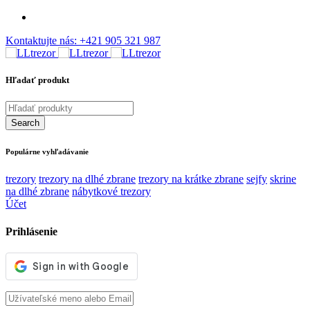
Kontaktujte nás:
+421 905 321 987
Hľadať produkt
Populárne vyhľadávanie
trezory
trezory na dlhé zbrane
trezory na krátke zbrane
sejfy
skrine
na dlhé zbrane
nábytkové trezory
Účet
Prihlásenie