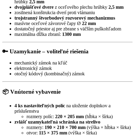
hrúbky
2,5 mm
dvojplášťové dvere
z oceľového plechu hrúbky
2,5 mm
zosilnená konštrukcia dverí proti vlámaniu
trojstranný štvorbodový rozvorový mechanizmus
masívne oceľové závorové čapy Ø
22 mm
dostatočný priestor aj pre zbrane s väčším puškohľadom
maximálna dĺžka zbraní:
1300 mm
🔑 Uzamykanie – voliteľné riešenia
mechanický zámok na kľúč
elektronický zámok
otočný kódový (kombinačný) zámok
📦 Vnútorné vybavenie
4 ks nastaviteľných políc
na uloženie doplnkov a
príslušenstva
rozmery políc:
220 × 205 mm
(hĺbka × šírka)
zvlášť uzamykateľná schránka na strelivo
rozmery:
190 × 210 × 700 mm
(výška × hĺbka × šírka)
otvor:
115 × 375 mm
(výška × šírka)