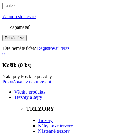
Zabudli ste heslo?
Zapamätať
Ešte nemáte účet?
Registrovať teraz
0
Košík
(0 ks)
Nákupný košík je prázdny
Pokračovať v nakupovaní
Všetky produkty
Trezory a sejfy
TREZORY
Trezory
Nábytkové trezory
Nástenné trezory