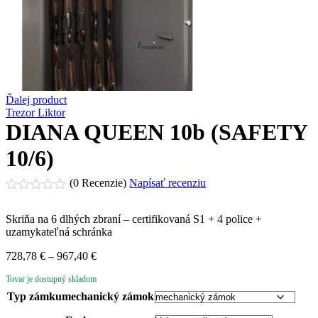
Ďalej product
Trezor Liktor
DIANA QUEEN 10b (SAFETY
10/6)
(0 Recenzie)
Napísať recenziu
Hodnotenie
0
Skriňa na 6 dlhých zbraní – certifikovaná S1 + 4 police +
z
uzamykateľná schránka
5
Price
728,78
€
–
967,40
€
range:
Tovar je dostupný skladom
728,78 €
through
Typ zámku
mechanický zámok
967,40 €