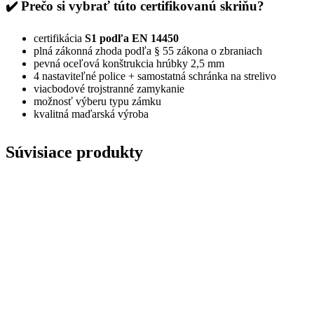
✔️ Prečo si vybrať túto certifikovanú skriňu?
certifikácia
S1 podľa EN 14450
plná zákonná zhoda podľa § 55 zákona o zbraniach
pevná oceľová konštrukcia hrúbky 2,5 mm
4 nastaviteľné police + samostatná schránka na strelivo
viacbodové trojstranné zamykanie
možnosť výberu typu zámku
kvalitná maďarská výroba
Súvisiace produkty