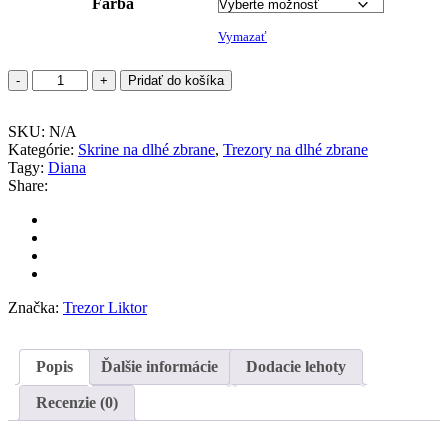
Farba
Vymazať
množstvo
Pridať do košíka
DIANA
QUEEN
SKU:
10b
N/A
Kategórie:
(SAFETY
Skrine na dlhé zbrane
,
Trezory na dlhé zbrane
Tagy:
10/6)
Diana
Share:
Značka:
Trezor Liktor
Popis
Ďalšie informácie
Dodacie lehoty
Recenzie (0)