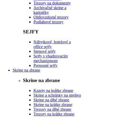
Trezory na dokumenty
Archivačné skrine a
kartotéky
Ohňovzdorné trezory
Podlahové trezory
SEJFY
Nábytkové, hotelové a
office sejfy
Stenové sejfy
Sejfy s vhadzovacím
mechanizmom
Prenosné sejfy
Skrine na zbrane
Skrine na zbrane
Kazety na krátke zbrane
Skrine a schránky na strelivo
Skrine na dlhé zbrane
Skrine na krátke zbrane
Trezory na dlhé zbrane
Trezory na krátke zbrane