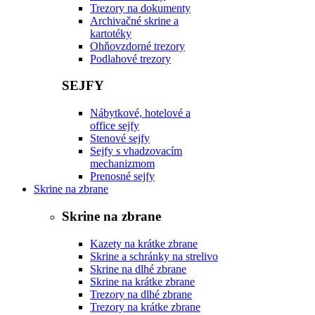
Trezory na dokumenty
Archivačné skrine a
kartotéky
Ohňovzdorné trezory
Podlahové trezory
SEJFY
Nábytkové, hotelové a
office sejfy
Stenové sejfy
Sejfy s vhadzovacím
mechanizmom
Prenosné sejfy
Skrine na zbrane
Skrine na zbrane
Kazety na krátke zbrane
Skrine a schránky na strelivo
Skrine na dlhé zbrane
Skrine na krátke zbrane
Trezory na dlhé zbrane
Trezory na krátke zbrane