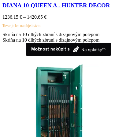
DIANA 10 QUEEN A - HUNTER DECOR
Price
1236,15
€
–
1420,65
€
range:
Tovar je len na objednávku
1236,15 €
through
Skriňa na 10 dlhých zbraní s dizajnovým polepom
1420,65 €
Skriňa na 10 dlhých zbraní s dizajnovým polepom