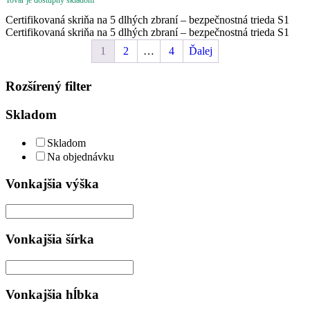
526,85 €
through
Certifikovaná skriňa na 5 dlhých zbraní – bezpečnostná trieda S1
765,47 €
Certifikovaná skriňa na 5 dlhých zbraní – bezpečnostná trieda S1
1
2
…
4
Ďalej
Rozšírený filter
Skladom
Skladom
Na objednávku
Vonkajšia výška
Vonkajšia šírka
Vonkajšia hĺbka