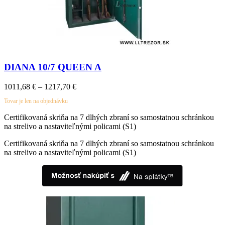
DIANA 10/7 QUEEN A
Price
1011,68
€
–
1217,70
€
range:
Tovar je len na objednávku
1011,68 €
through
Certifikovaná skriňa na 7 dlhých zbraní so samostatnou schránkou
1217,70 €
na strelivo a nastaviteľnými policami (S1)
Certifikovaná skriňa na 7 dlhých zbraní so samostatnou schránkou
na strelivo a nastaviteľnými policami (S1)