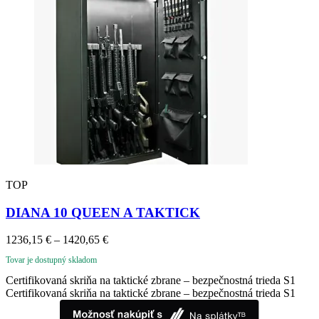
TOP
DIANA 10 QUEEN A TAKTICK
Price
1236,15
€
–
1420,65
€
range:
Tovar je dostupný skladom
1236,15 €
through
Certifikovaná skriňa na taktické zbrane – bezpečnostná trieda S1
1420,65 €
Certifikovaná skriňa na taktické zbrane – bezpečnostná trieda S1