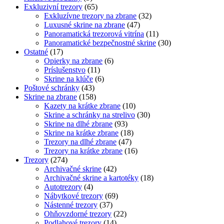
Exkluzivní trezory
(65)
Exkluzívne trezory na zbrane
(32)
Luxusné skrine na zbrane
(47)
Panoramatická trezorová vitrína
(11)
Panoramatické bezpečnostné skrine
(30)
Ostatné
(17)
Opierky na zbrane
(6)
Príslušenstvo
(11)
Skrine na klúče
(6)
Poštové schránky
(43)
Skrine na zbrane
(158)
Kazety na krátke zbrane
(10)
Skrine a schránky na strelivo
(30)
Skrine na dlhé zbrane
(93)
Skrine na krátke zbrane
(18)
Trezory na dlhé zbrane
(47)
Trezory na krátke zbrane
(16)
Trezory
(274)
Archivačné skrine
(42)
Archivačné skrine a kartotéky
(18)
Autotrezory
(4)
Nábytkové trezory
(69)
Nástenné trezory
(37)
Ohňovzdorné trezory
(22)
Podlahové trezory
(14)