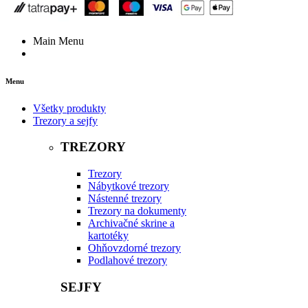
Main Menu
Menu
Všetky produkty
Trezory a sejfy
TREZORY
Trezory
Nábytkové trezory
Nástenné trezory
Trezory na dokumenty
Archivačné skrine a
kartotéky
Ohňovzdorné trezory
Podlahové trezory
SEJFY