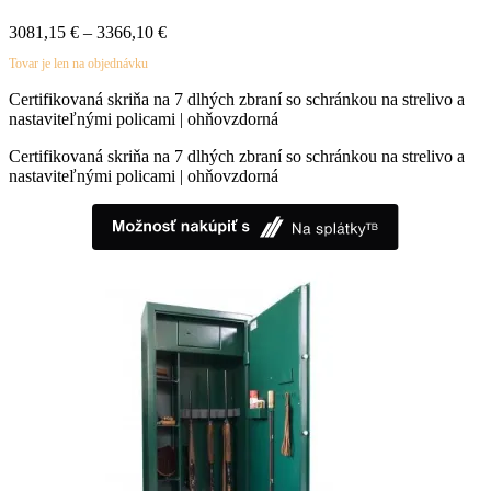
Price
3081,15
€
–
3366,10
€
range:
Tovar je len na objednávku
3081,15 €
through
Certifikovaná skriňa na 7 dlhých zbraní so schránkou na strelivo a
3366,10 €
nastaviteľnými policami | ohňovzdorná
Certifikovaná skriňa na 7 dlhých zbraní so schránkou na strelivo a
nastaviteľnými policami | ohňovzdorná