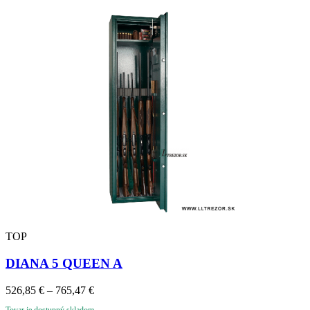
TOP
DIANA 5 QUEEN A
Price
526,85
€
–
765,47
€
range:
Tovar je dostupný skladom