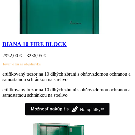
DIANA 10 FIRE BLOCK
Price
2952,00
€
–
3236,95
€
range:
Tovar je len na objednávku
2952,00 €
through
ertifikovaný trezor na 10 dlhých zbraní s ohňovzdornou ochranou a
3236,95 €
samostatnou schránkou na strelivo
ertifikovaný trezor na 10 dlhých zbraní s ohňovzdornou ochranou a
samostatnou schránkou na strelivo