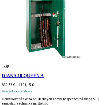
TOP
DIANA 10 QUEEN A
Price
882,53
€
–
1121,15
€
range:
Tovar je dostupný skladom
882,53 €
through
Certifikovaná skriňa na 10 dlhých zbraní bezpečnostná trieda S1 |
1121,15 €
samostatná schránka na strelivo