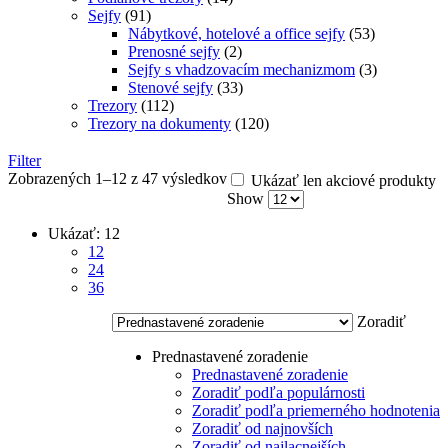
Sejfy
(91)
Nábytkové, hotelové a office sejfy
(53)
Prenosné sejfy
(2)
Sejfy s vhadzovacím mechanizmom
(3)
Stenové sejfy
(33)
Trezory
(112)
Trezory na dokumenty
(120)
Filter
Zobrazených 1–12 z 47 výsledkov
Ukázať len akciové produkty
Show
Ukázať:
12
12
24
36
Zoradiť
Prednastavené zoradenie
Prednastavené zoradenie
Zoradiť podľa populárnosti
Zoradiť podľa priemerného hodnotenia
Zoradiť od najnovších
Zoradiť od najlacnejších