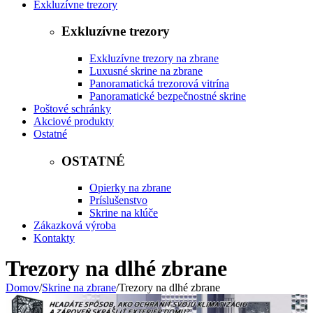
Exkluzívne trezory
Exkluzívne trezory
Exkluzívne trezory na zbrane
Luxusné skrine na zbrane
Panoramatická trezorová vitrína
Panoramatické bezpečnostné skrine
Poštové schránky
Akciové produkty
Ostatné
OSTATNÉ
Opierky na zbrane
Príslušenstvo
Skrine na klúče
Zákazková výroba
Kontakty
Trezory na dlhé zbrane
Domov
/
Skrine na zbrane
/
Trezory na dlhé zbrane