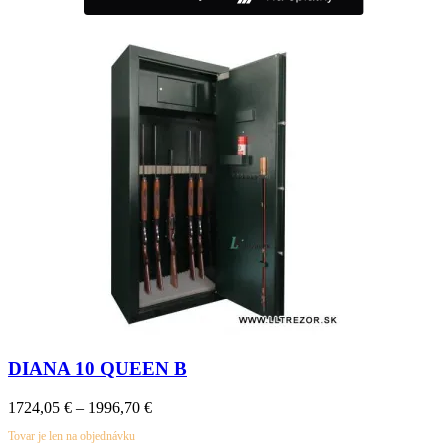
DIANA 10 QUEEN B
Price
1724,05
€
–
1996,70
€
range:
Tovar je len na objednávku
1724,05 €