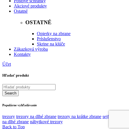
Poštové schránky
Akciové produkty
Ostatné
OSTATNÉ
Opierky na zbrane
Príslušenstvo
Skrine na klúče
Zákazková výroba
Kontakty
Účet
Hľadať produkt
Populárne vyhľadávanie
trezory
trezory na dlhé zbrane
trezory na krátke zbrane
sejfy
skrine
na dlhé zbrane
nábytkové trezory
Back to Top