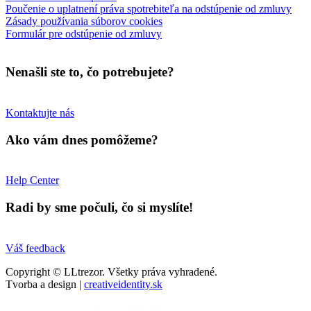
Poučenie o uplatnení práva spotrebiteľa na odstúpenie od zmluvy
Zásady používania súborov cookies
Formulár pre odstúpenie od zmluvy
Nenašli ste to, čo potrebujete?
Kontaktujte nás
Ako vám dnes pomôžeme?
Help Center
Radi by sme počuli, čo si myslíte!
Váš feedback
Copyright © LLtrezor. Všetky práva vyhradené.
Tvorba a design |
creativeidentity.sk