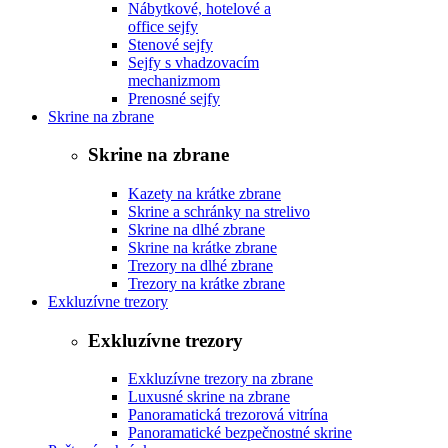
Nábytkové, hotelové a
office sejfy
Stenové sejfy
Sejfy s vhadzovacím
mechanizmom
Prenosné sejfy
Skrine na zbrane
Skrine na zbrane
Kazety na krátke zbrane
Skrine a schránky na strelivo
Skrine na dlhé zbrane
Skrine na krátke zbrane
Trezory na dlhé zbrane
Trezory na krátke zbrane
Exkluzívne trezory
Exkluzívne trezory
Exkluzívne trezory na zbrane
Luxusné skrine na zbrane
Panoramatická trezorová vitrína
Panoramatické bezpečnostné skrine