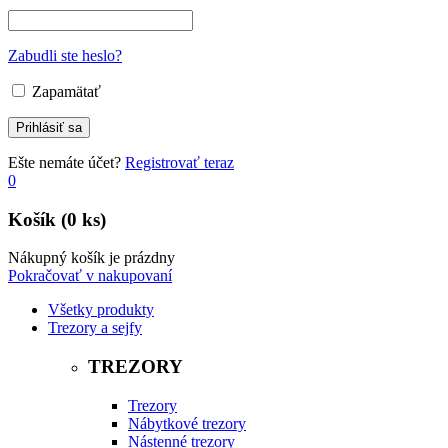
Zabudli ste heslo?
Zapamätať
Ešte nemáte účet?
Registrovať teraz
0
Košík
(0 ks)
Nákupný košík je prázdny
Pokračovať v nakupovaní
Všetky produkty
Trezory a sejfy
TREZORY
Trezory
Nábytkové trezory
Nástenné trezory