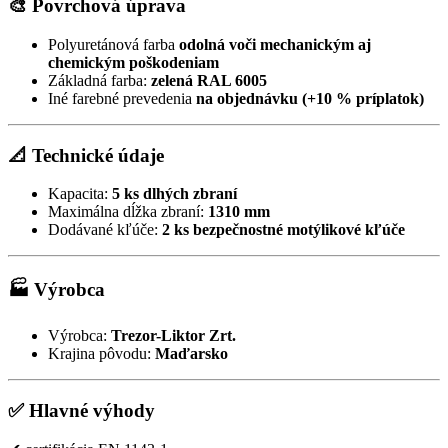
🎨 Povrchová úprava
Polyuretánová farba
odolná voči mechanickým aj
chemickým poškodeniam
Základná farba:
zelená RAL 6005
Iné farebné prevedenia
na objednávku (+10 % príplatok)
📐 Technické údaje
Kapacita:
5 ks dlhých zbraní
Maximálna dĺžka zbraní:
1310 mm
Dodávané kľúče:
2 ks bezpečnostné motýlikové kľúče
🏭 Výrobca
Výrobca:
Trezor-Liktor Zrt.
Krajina pôvodu:
Maďarsko
✅ Hlavné výhody