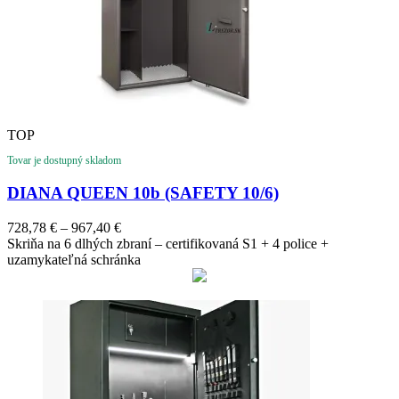
TOP
Tovar je dostupný skladom
DIANA QUEEN 10b (SAFETY 10/6)
Price
728,78
€
–
967,40
€
range:
Skriňa na 6 dlhých zbraní – certifikovaná S1 + 4 police +
728,78 €
uzamykateľná schránka
through
967,40 €