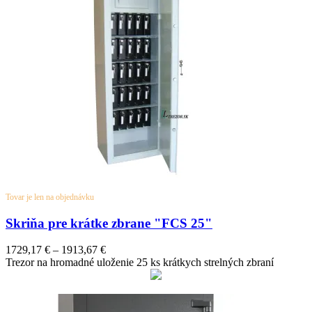
Tovar je len na objednávku
Skriňa pre krátke zbrane "FCS 25"
Price
1729,17
€
–
1913,67
€
range:
Trezor na hromadné uloženie 25 ks krátkych strelných zbraní
1729,17 €
through
1913,67 €