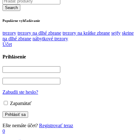
Populárne vyhľadávanie
trezory
trezory na dlhé zbrane
trezory na krátke zbrane
sejfy
skrine
na dlhé zbrane
nábytkové trezory
Účet
Prihlásenie
Zabudli ste heslo?
Zapamätať
Ešte nemáte účet?
Registrovať teraz
0