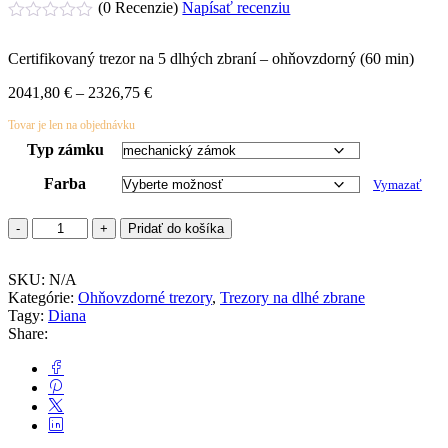
(0 Recenzie)
Napísať recenziu
Hodnotenie
0
Certifikovaný trezor na 5 dlhých zbraní – ohňovzdorný (60 min)
z
5
Price
2041,80
€
–
2326,75
€
range:
Tovar je len na objednávku
2041,80 €
through
Typ zámku
2326,75 €
Farba
Vymazať
množstvo
Pridať do košíka
DIANA
5
SKU:
FIRE
N/A
Kategórie:
BLOCK
Ohňovzdorné trezory
,
Trezory na dlhé zbrane
Tagy:
Diana
Share: