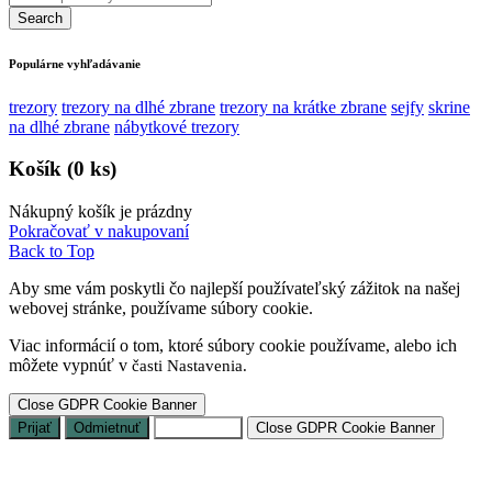
Populárne vyhľadávanie
trezory
trezory na dlhé zbrane
trezory na krátke zbrane
sejfy
skrine
na dlhé zbrane
nábytkové trezory
Košík
(0 ks)
Nákupný košík je prázdny
Pokračovať v nakupovaní
Back to Top
Aby sme vám poskytli čo najlepší používateľský zážitok na našej
webovej stránke, používame súbory cookie.
Viac informácií o tom, ktoré súbory cookie používame, alebo ich
môžete vypnúť v
časti Nastavenia.
Close GDPR Cookie Banner
Prijať
Odmietnuť
Nastavenia
Close GDPR Cookie Banner