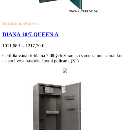
Tovar je len na objednávku
DIANA 10/7 QUEEN A
Price
1011,68
€
–
1217,70
€
range:
Certifikovaná skriňa na 7 dlhých zbraní so samostatnou schránkou
1011,68 €
na strelivo a nastaviteľnými policami (S1)
through
1217,70 €