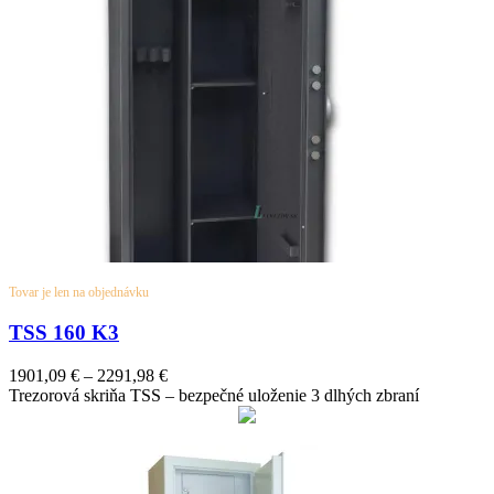
Tovar je len na objednávku
TSS 160 K3
Price
1901,09
€
–
2291,98
€
range:
Trezorová skriňa TSS – bezpečné uloženie 3 dlhých zbraní
1901,09 €
through
2291,98 €