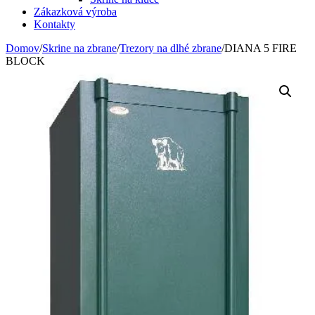
Zákazková výroba
Kontakty
Domov
/
Skrine na zbrane
/
Trezory na dlhé zbrane
/
DIANA 5 FIRE
BLOCK