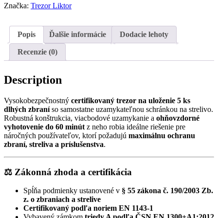
Značka:
Trezor Liktor
Popis
Ďalšie informácie
Dodacie lehoty
Recenzie (0)
Description
Vysokobezpečnostný
certifikovaný trezor na uloženie 5 ks
dlhých zbraní
so samostatne uzamykateľnou schránkou na strelivo.
Robustná konštrukcia, viacbodové uzamykanie a
ohňovzdorné
vyhotovenie do 60 minút
z neho robia ideálne riešenie pre
náročných používateľov, ktorí požadujú
maximálnu ochranu
zbraní, streliva a príslušenstva
.
⚖️ Zákonná zhoda a certifikácia
Spĺňa podmienky ustanovené v
§ 55 zákona č. 190/2003 Zb.
z. o zbraniach a strelive
Certifikovaný podľa noriem EN 1143-1
Vybavený zámkom
triedy A podľa ČSN EN 1300+A1:2012