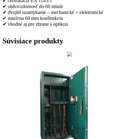
✔ certifikácia EN 1143‑1
✔ ohňovzdornosť do 60 minút
✔ dvojité uzamykanie – mechanické + elektronické
✔ masívna 60 mm konštrukcia
✔ vhodné aj pre zbrane s optikou
Súvisiace produkty