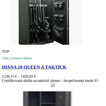
TOP
Tovar je dostupný skladom
DIANA 10 QUEEN A TAKTICK
Price
1236,15
€
–
1420,65
€
range:
Certifikovaná skriňa na taktické zbrane – bezpečnostná trieda S1
1236,15 €
through
1420,65 €