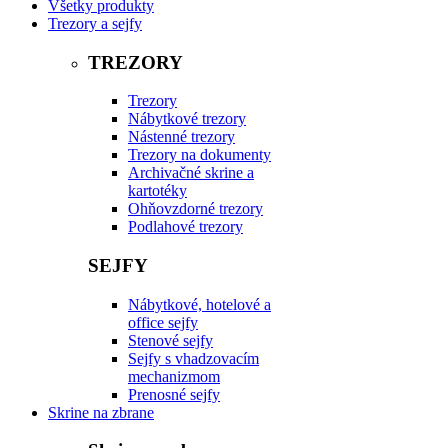
Všetky produkty
Trezory a sejfy
TREZORY
Trezory
Nábytkové trezory
Nástenné trezory
Trezory na dokumenty
Archivačné skrine a
kartotéky
Ohňovzdorné trezory
Podlahové trezory
SEJFY
Nábytkové, hotelové a
office sejfy
Stenové sejfy
Sejfy s vhadzovacím
mechanizmom
Prenosné sejfy
Skrine na zbrane