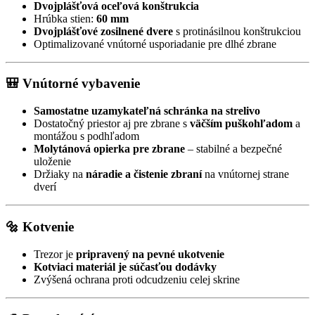
Dvojplášťová oceľová konštrukcia
Hrúbka stien:
60 mm
Dvojplášťové zosilnené dvere
s protinásilnou konštrukciou
Optimalizované vnútorné usporiadanie pre dlhé zbrane
🎒 Vnútorné vybavenie
Samostatne uzamykateľná schránka na strelivo
Dostatočný priestor aj pre zbrane s
väčším puškohľadom
a
montážou s podhľadom
Molytánová opierka pre zbrane
– stabilné a bezpečné
uloženie
Držiaky na
náradie a čistenie zbraní
na vnútornej strane
dverí
🔩 Kotvenie
Trezor je
pripravený na pevné ukotvenie
Kotviaci materiál je súčasťou dodávky
Zvýšená ochrana proti odcudzeniu celej skrine