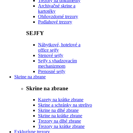
Trezory na dokumenty
Archivačné skrine a
kartotéky
Ohňovzdorné trezory
Podlahové trezory
SEJFY
Nábytkové, hotelové a
office sejfy
Stenové sejfy
Sejfy s vhadzovacím
mechanizmom
Prenosné sejfy
Skrine na zbrane
Skrine na zbrane
Kazety na krátke zbrane
Skrine a schránky na strelivo
Skrine na dlhé zbrane
Skrine na krátke zbrane
Trezory na dlhé zbrane
Trezory na krátke zbrane
Exkluzívne trezory