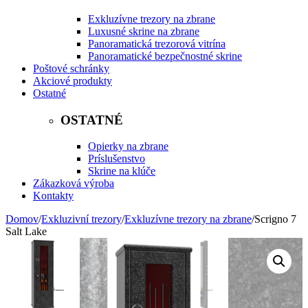
Exkluzívne trezory na zbrane
Luxusné skrine na zbrane
Panoramatická trezorová vitrína
Panoramatické bezpečnostné skrine
Poštové schránky
Akciové produkty
Ostatné
OSTATNÉ
Opierky na zbrane
Príslušenstvo
Skrine na klúče
Zákazková výroba
Kontakty
Domov
/
Exkluzivní trezory
/
Exkluzívne trezory na zbrane
/
Scrigno 7
Salt Lake