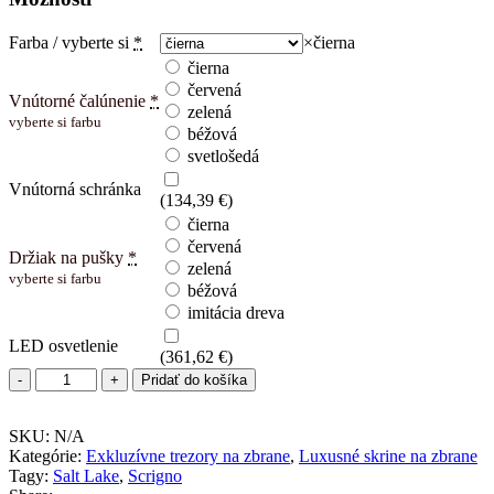
Farba / vyberte si
*
×
čierna
čierna
červená
Vnútorné čalúnenie
*
zelená
vyberte si farbu
béžová
svetlošedá
Vnútorná schránka
(
134,39
€
)
čierna
červená
Držiak na pušky
*
zelená
vyberte si farbu
béžová
imitácia dreva
LED osvetlenie
(
361,62
€
)
množstvo
Pridať do košíka
Scrigno
7
SKU:
Salt
N/A
Kategórie:
Lake
Exkluzívne trezory na zbrane
,
Luxusné skrine na zbrane
Tagy:
Salt Lake
,
Scrigno