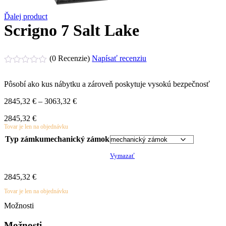
Ďalej product
Scrigno 7 Salt Lake
(0 Recenzie)
Napísať recenziu
Hodnotenie
0
Pôsobí ako kus nábytku a zároveň poskytuje vysokú bezpečnosť
z
5
Price
2845,32
€
–
3063,32
€
range:
2845,32
€
2845,32 €
Tovar je len na objednávku
through
3063,32 €
Typ zámku
mechanický zámok
Vymazať
2845,32
€
Tovar je len na objednávku
Možnosti
Možnosti