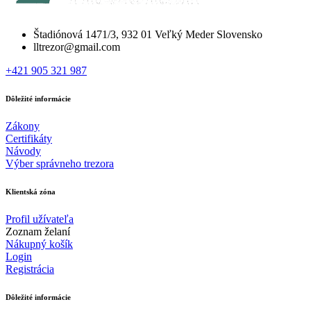
Štadiónová 1471/3, 932 01 Veľký Meder Slovensko
lltrezor@gmail.com
+421 905 321 987
Dôležité informácie
Zákony
Certifikáty
Návody
Výber správneho trezora
Klientská zóna
Profil užívateľa
Zoznam želaní
Nákupný košík
Login
Registrácia
Dôležité informácie