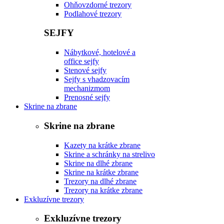
Ohňovzdorné trezory
Podlahové trezory
SEJFY
Nábytkové, hotelové a
office sejfy
Stenové sejfy
Sejfy s vhadzovacím
mechanizmom
Prenosné sejfy
Skrine na zbrane
Skrine na zbrane
Kazety na krátke zbrane
Skrine a schránky na strelivo
Skrine na dlhé zbrane
Skrine na krátke zbrane
Trezory na dlhé zbrane
Trezory na krátke zbrane
Exkluzívne trezory
Exkluzívne trezory