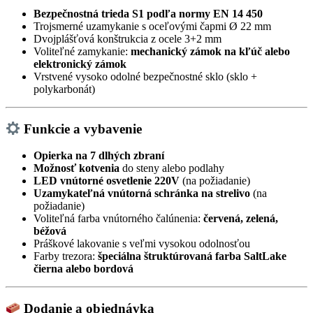
Bezpečnostná trieda S1 podľa normy EN 14 450
Trojsmerné uzamykanie s oceľovými čapmi Ø 22 mm
Dvojplášťová konštrukcia z ocele 3+2 mm
Voliteľné zamykanie:
mechanický zámok na kľúč alebo
elektronický zámok
Vrstvené vysoko odolné bezpečnostné sklo (sklo +
polykarbonát)
Funkcie a vybavenie
Opierka na 7 dlhých zbraní
Možnosť kotvenia
do steny alebo podlahy
LED vnútorné osvetlenie 220V
(na požiadanie)
Uzamykateľná vnútorná schránka na strelivo
(na
požiadanie)
Voliteľná farba vnútorného čalúnenia:
červená, zelená,
béžová
Práškové lakovanie s veľmi vysokou odolnosťou
Farby trezora:
špeciálna štruktúrovaná farba SaltLake
čierna alebo bordová
Dodanie a objednávka