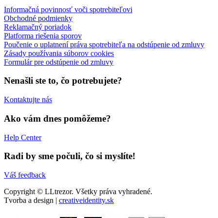
Informačná povinnosť voči spotrebiteľovi
Obchodné podmienky
Reklamačný poriadok
Platforma riešenia sporov
Poučenie o uplatnení práva spotrebiteľa na odstúpenie od zmluvy
Zásady používania súborov cookies
Formulár pre odstúpenie od zmluvy
Nenašli ste to, čo potrebujete?
Kontaktujte nás
Ako vám dnes pomôžeme?
Help Center
Radi by sme počuli, čo si myslíte!
Váš feedback
Copyright © LLtrezor. Všetky práva vyhradené.
Tvorba a design |
creativeidentity.sk