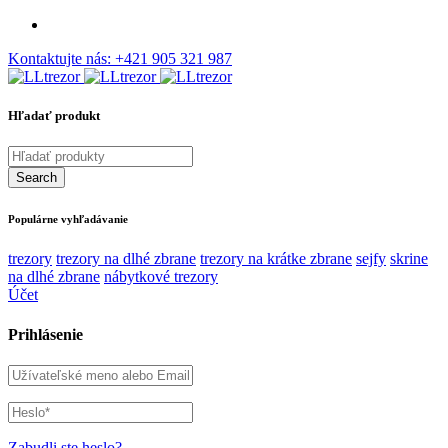
Kontaktujte nás:
+421 905 321 987
Hľadať produkt
Populárne vyhľadávanie
trezory
trezory na dlhé zbrane
trezory na krátke zbrane
sejfy
skrine
na dlhé zbrane
nábytkové trezory
Účet
Prihlásenie
Zabudli ste heslo?