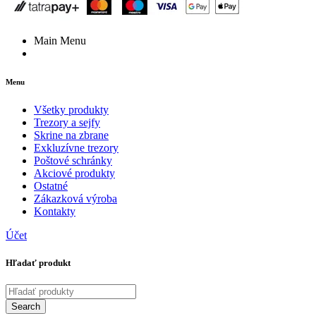
Main Menu
Menu
Všetky produkty
Trezory a sejfy
Skrine na zbrane
Exkluzívne trezory
Poštové schránky
Akciové produkty
Ostatné
Zákazková výroba
Kontakty
Účet
Hľadať produkt