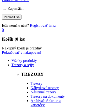
Zapamätať
Ešte nemáte účet?
Registrovať teraz
0
Košík
(0 ks)
Nákupný košík je prázdny
Pokračovať v nakupovaní
Všetky produkty
Trezory a sejfy
TREZORY
Trezory
Nábytkové trezory
Nástenné trezory
Trezory na dokumenty
Archivačné skrine a
kartotéky