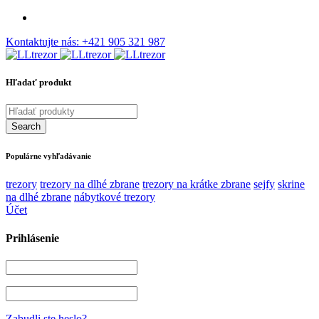
Kontaktujte nás:
+421 905 321 987
Hľadať produkt
Populárne vyhľadávanie
trezory
trezory na dlhé zbrane
trezory na krátke zbrane
sejfy
skrine
na dlhé zbrane
nábytkové trezory
Účet
Prihlásenie
Zabudli ste heslo?