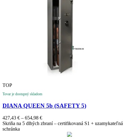
TOP
Tovar je dostupný skladom
DIANA QUEEN 5b (SAFETY 5)
Price
427,43
€
–
654,98
€
range:
Skriňa na 5 dlhých zbraní – certifikovaná S1 + uzamykateľná
427,43 €
schránka
through