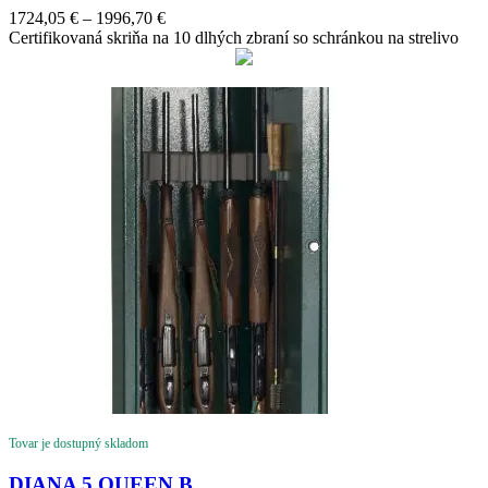
Price
1724,05
€
–
1996,70
€
range:
Certifikovaná skriňa na 10 dlhých zbraní so schránkou na strelivo
1724,05 €
through
1996,70 €
Tovar je dostupný skladom
DIANA 5 QUEEN B