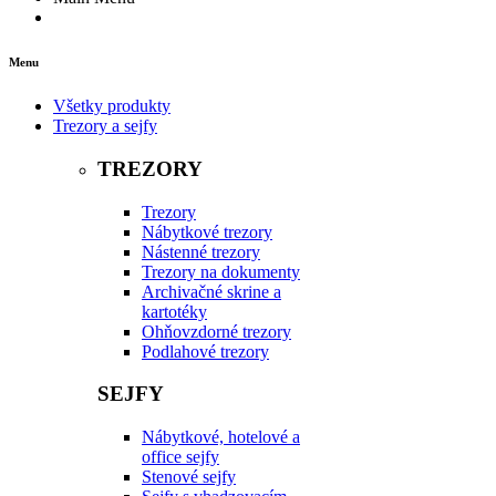
Menu
Všetky produkty
Trezory a sejfy
TREZORY
Trezory
Nábytkové trezory
Nástenné trezory
Trezory na dokumenty
Archivačné skrine a
kartotéky
Ohňovzdorné trezory
Podlahové trezory
SEJFY
Nábytkové, hotelové a
office sejfy
Stenové sejfy