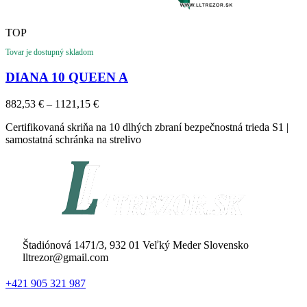
TOP
Tovar je dostupný skladom
DIANA 10 QUEEN A
Price
882,53
€
–
1121,15
€
range:
Certifikovaná skriňa na 10 dlhých zbraní bezpečnostná trieda S1 |
882,53 €
samostatná schránka na strelivo
through
1121,15 €
Štadiónová 1471/3, 932 01 Veľký Meder Slovensko
lltrezor@gmail.com
+421 905 321 987