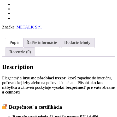
Značka:
METALK S.r.l.
Popis
Ďalšie informácie
Dodacie lehoty
Recenzie (0)
Description
Elegantný a
luxusne pôsobiaci trezor
, ktorý zapadne do interiéru,
poľovníckej izby alebo na poľovnícku chatu. Pôsobí ako
kus
nábytku
a zároveň poskytuje
vysokú bezpečnosť pre vaše zbrane
a cennosti
.
Bezpečnosť a certifikácia
Bezpečnostná trieda S1 podľa normy EN 14 450