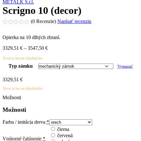
METALK S.r.l.
Scrigno 10 (decor)
(0 Recenzie)
Napísať recenziu
Hodnotenie
0
Opierka na 10 dlhých zbraní.
z
5
Price
3329,51
€
–
3547,50
€
range:
Tovar je len na objednávku
3329,51 €
through
Typ zámku
Vymazať
3547,50 €
3329,51
€
Tovar je len na objednávku
Možnosti
Možnosti
Farba / imitácia dreva
*
čierna
červená
Vnútorné čalúnenie
*