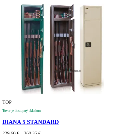
654,98 €
TOP
Tovar je dostupný skladom
DIANA 5 STANDARD
Price
229,60
€
–
260,35
€