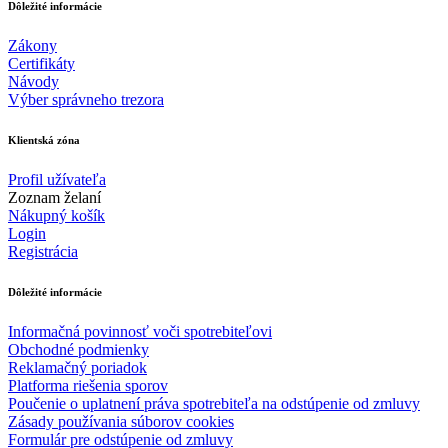
Dôležité informácie
Zákony
Certifikáty
Návody
Výber správneho trezora
Klientská zóna
Profil užívateľa
Zoznam želaní
Nákupný košík
Login
Registrácia
Dôležité informácie
Informačná povinnosť voči spotrebiteľovi
Obchodné podmienky
Reklamačný poriadok
Platforma riešenia sporov
Poučenie o uplatnení práva spotrebiteľa na odstúpenie od zmluvy
Zásady používania súborov cookies
Formulár pre odstúpenie od zmluvy