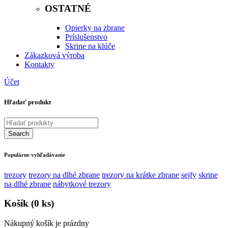
OSTATNÉ
Opierky na zbrane
Príslušenstvo
Skrine na klúče
Zákazková výroba
Kontakty
Účet
Hľadať produkt
Populárne vyhľadávanie
trezory
trezory na dlhé zbrane
trezory na krátke zbrane
sejfy
skrine
na dlhé zbrane
nábytkové trezory
Košík
(0 ks)
Nákupný košík je prázdny