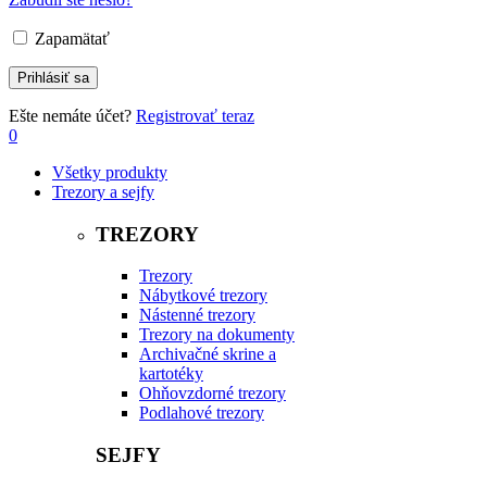
Zapamätať
Ešte nemáte účet?
Registrovať teraz
0
Všetky produkty
Trezory a sejfy
TREZORY
Trezory
Nábytkové trezory
Nástenné trezory
Trezory na dokumenty
Archivačné skrine a
kartotéky
Ohňovzdorné trezory
Podlahové trezory
SEJFY