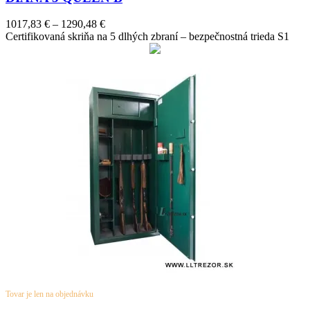
Price
1017,83
€
–
1290,48
€
range:
Certifikovaná skriňa na 5 dlhých zbraní – bezpečnostná trieda S1
1017,83 €
through
1290,48 €
Tovar je len na objednávku