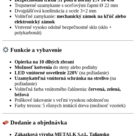
Trojsmerné uzamykanie s oceľovými čapmi Ø 22 mm
Dvojplášťová konštrukcia z ocele 3+2 mm
Voliteľné zamykanie:
mechanický zámok na kľúč alebo
elektronický zámok
Vrstvené vysoko odolné bezpečnostné sklo (sklo +
polykarbonát)
Funkcie a vybavenie
Opierka na 10 dlhých zbraní
Možnosť kotvenia
do steny alebo podlahy
LED vnútorné osvetlenie 220V
(na požiadanie)
Uzamykateľná vnútorná schránka na strelivo
(na
požiadanie)
Voliteľná farba vnútorného čalúnenia:
červená, zelená,
béžová
Práškové lakovanie s veľmi vysokou odolnosťou
Farby trezora: 5 rôznych imitácií dreva (možnosť vzoriek)
Dodanie a objednávka
Zákazková výroba METALK S.r.l., Taliansko