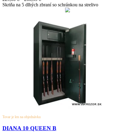
range:
Skriňa na 5 dlhých zbraní so schránkou na strelivo
229,60 €
through
260,35 €
Tovar je len na objednávku
DIANA 10 QUEEN B