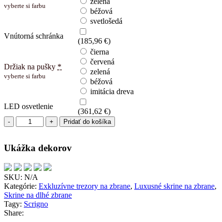
zelená
vyberte si farbu
béžová
svetlošedá
Vnútorná schránka
(
185,96
€
)
čierna
červená
Držiak na pušky
*
zelená
vyberte si farbu
béžová
imitácia dreva
LED osvetlenie
(
361,62
€
)
množstvo
Pridať do košíka
Scrigno
10
Ukážka dekorov
(decor)
SKU:
N/A
Kategórie:
Exkluzívne trezory na zbrane
,
Luxusné skrine na zbrane
,
Skrine na dlhé zbrane
Tagy:
Scrigno
Share: