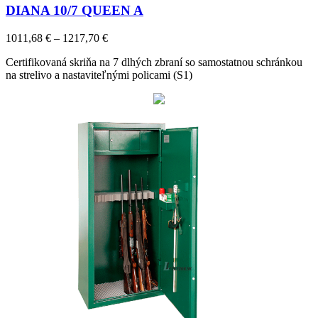
DIANA 10/7 QUEEN A
Price
1011,68
€
–
1217,70
€
range:
Certifikovaná skriňa na 7 dlhých zbraní so samostatnou schránkou
1011,68 €
na strelivo a nastaviteľnými policami (S1)
through
1217,70 €