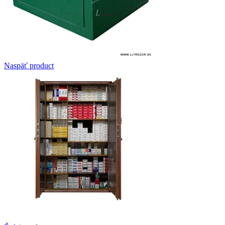
Skrine na klúče
Zákazková výroba
Kontakty
Naspäť product