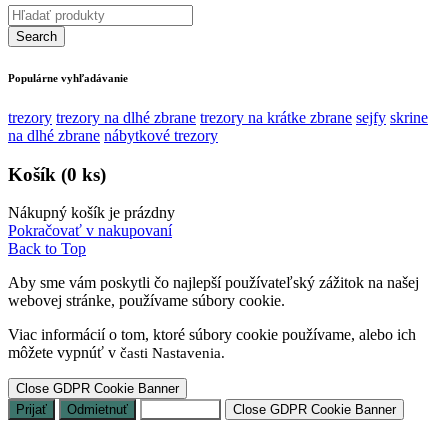
Populárne vyhľadávanie
trezory
trezory na dlhé zbrane
trezory na krátke zbrane
sejfy
skrine
na dlhé zbrane
nábytkové trezory
Košík
(0 ks)
Nákupný košík je prázdny
Pokračovať v nakupovaní
Back to Top
Aby sme vám poskytli čo najlepší používateľský zážitok na našej
webovej stránke, používame súbory cookie.
Viac informácií o tom, ktoré súbory cookie používame, alebo ich
môžete vypnúť v
časti Nastavenia.
Close GDPR Cookie Banner
Prijať
Odmietnuť
Nastavenia
Close GDPR Cookie Banner