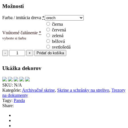
Možnosti
Farba / imitácia dreva
*
čierna
červená
Vnútorné čalúnenie
*
zelená
vyberte si farbu
béžová
svetlošedá
množstvo
Pridať do košíka
Panda
2-
Ukážka dekorov
krídlová,
4
police
(decor)
SKU:
N/A
Kategórie:
Archivačné skrine
,
Skrine a schránky na strelivo
,
Trezory
na dokumenty
Tagy:
Panda
Share: