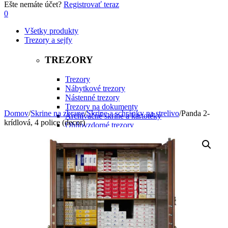
Ešte nemáte účet?
Registrovať teraz
0
Všetky produkty
Trezory a sejfy
TREZORY
Trezory
Nábytkové trezory
Nástenné trezory
Trezory na dokumenty
Domov
/
Skrine na zbrane
/
Skrine a schránky na strelivo
/
Panda 2-
Archivačné skrine a kartotéky
krídlová, 4 police (decor)
Ohňovzdorné trezory
Podlahové trezory
SEJFY
Nábytkové, hotelové a office sejfy
Stenové sejfy
Sejfy s vhadzovacím mechanizmom
Prenosné sejfy
Skrine na zbrane