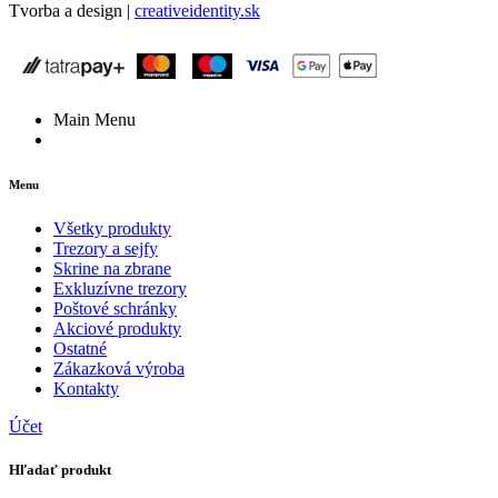
Tvorba a design |
creativeidentity.sk
Main Menu
Menu
Všetky produkty
Trezory a sejfy
Skrine na zbrane
Exkluzívne trezory
Poštové schránky
Akciové produkty
Ostatné
Zákazková výroba
Kontakty
Účet
Hľadať produkt