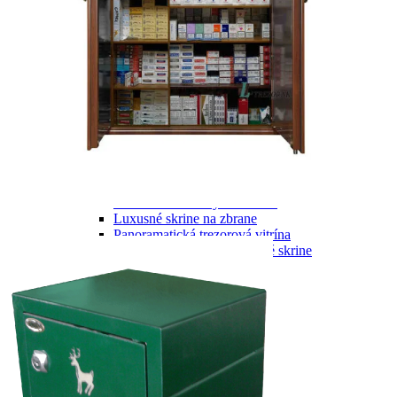
Skrine na zbrane
Kazety na krátke zbrane
Skrine a schránky na strelivo
Skrine na dlhé zbrane
Skrine na krátke zbrane
Trezory na dlhé zbrane
Trezory na krátke zbrane
Exkluzívne trezory
Exkluzívne trezory
Exkluzívne trezory na zbrane
Luxusné skrine na zbrane
Panoramatická trezorová vitrína
Panoramatické bezpečnostné skrine
Poštové schránky
Akciové produkty
Ostatné
OSTATNÉ
Opierky na zbrane
Príslušenstvo