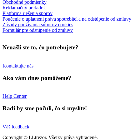
Obchodné podmienky
Reklamačný poriadok
Platforma riešenia sporov
Poučenie o uplatnení práva spotrebiteľa na odstúpenie od zmluvy
Zásady používania súborov cookies
Formulár pre odstúpenie od zmluvy
Nenašli ste to, čo potrebujete?
Kontaktujte nás
Ako vám dnes pomôžeme?
Help Center
Radi by sme počuli, čo si myslíte!
Váš feedback
Copyright © LLtrezor. Všetky práva vyhradené.