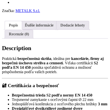
Značka:
METALK S.r.l.
Popis
Ďalšie informácie
Dodacie lehoty
Recenzie (0)
Description
Praktická
bezpečnostná skriňa
, ideálna pre
kancelárie, firmy aj
bezpečnú úschovu streliva a cenností
. Vďaka certifikácii
S2
podľa EN 14 450
ponúka spoľahlivú ochranu a možnosť
prispôsobenia podľa vašich potrieb.
🔐 Certifikácia a bezpečnosť
Bezpečnostná trieda S2 podľa normy EN 14 450
Trojsmerné zamykanie s oceľovými čapmi Ø 22 mm
Jednoplášťová konštrukcia z oceľového plechu hrúbky
3 mm
Dvojplášťové dvojkrídlové zosilnené dvere