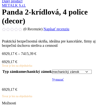
Ďalej product
METALK S.r.l.
Panda 2-krídlová, 4 police
(decor)
(0 Recenzie)
Napísať recenziu
Hodnotenie
0
Praktická bezpečnostná skriňa, ideálna pre kancelárie, firmy aj
z
bezpečnú úschovu streliva a cenností
5
Price
6929,17
€
–
7415,39
€
range:
6929,17
€
6929,17 €
Tovar je len na objednávku
through
7415,39 €
Typ zámku
mechanický zámok
Vymazať
6929,17
€
Tovar je len na objednávku
Možnosti