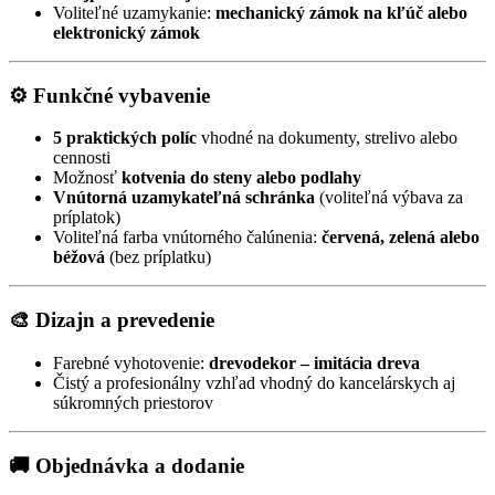
Voliteľné uzamykanie:
mechanický zámok na kľúč alebo
elektronický zámok
⚙️ Funkčné vybavenie
5 praktických políc
vhodné na dokumenty, strelivo alebo
cennosti
Možnosť
kotvenia do steny alebo podlahy
Vnútorná uzamykateľná schránka
(voliteľná výbava za
príplatok)
Voliteľná farba vnútorného čalúnenia:
červená, zelená alebo
béžová
(bez príplatku)
🎨 Dizajn a prevedenie
Farebné vyhotovenie:
drevodekor – imitácia dreva
Čistý a profesionálny vzhľad vhodný do kancelárskych aj
súkromných priestorov
🚚 Objednávka a dodanie