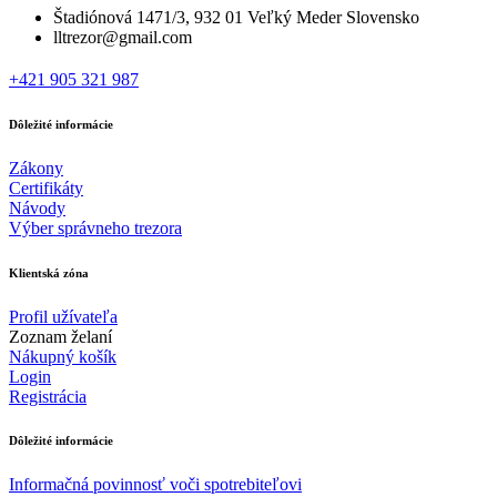
Štadiónová 1471/3, 932 01 Veľký Meder Slovensko
lltrezor@gmail.com
+421 905 321 987
Dôležité informácie
Zákony
Certifikáty
Návody
Výber správneho trezora
Klientská zóna
Profil užívateľa
Zoznam želaní
Nákupný košík
Login
Registrácia
Dôležité informácie
Informačná povinnosť voči spotrebiteľovi