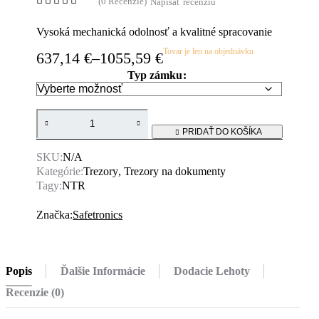
(0 Recenzie)
Napísať recenziu
Vysoká mechanická odolnosť a kvalitné spracovanie
Tovar je len na objednávku
637,14
€
–
1055,59
€
Typ zámku
PRIDAŤ DO KOŠÍKA
SKU:
N/A
Kategórie:
Trezory
,
Trezory na dokumenty
Tagy:
NTR
Značka:
Safetronics
Popis
Ďalšie Informácie
Dodacie Lehoty
Recenzie (0)