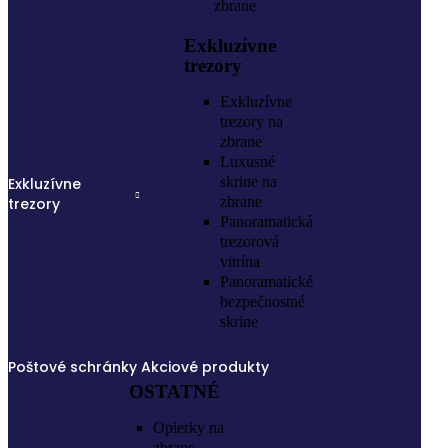
zbrane
Exkluzívne
trezory
Exkluzívne
trezory na
zbrane
Luxusné
skrine na
Exkluzívne
zbrane
trezory
Panoramatická
trezorová
vitrína
Panoramatické
bezpečnostné
skrine
Poštové schránky
Akciové produkty
OSTATNÉ
Opierky na
zbrane