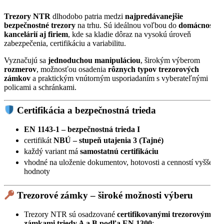
Trezory NTR
dlhodobo patria medzi
najpredávanejšie
bezpečnostné trezory
na trhu. Sú ideálnou voľbou do
domácností,
kancelárií aj firiem
, kde sa kladie dôraz na vysokú úroveň
zabezpečenia, certifikáciu a variabilitu.
Vyznačujú sa
jednoduchou manipuláciou
, širokým výberom
rozmerov
, možnosťou osadenia
rôznych typov trezorových
zámkov
a praktickým vnútorným usporiadaním s vyberateľnými
policami a schránkami.
Certifikácia a bezpečnostná trieda
EN 1143-1 – bezpečnostná trieda I
certifikát
NBÚ – stupeň utajenia 3 (Tajné)
každý variant má
samostatnú certifikáciu
vhodné na uloženie dokumentov, hotovosti a cenností vyššej
hodnoty
Trezorové zámky – široké možnosti výberu
Trezory NTR sú osadzované
certifikovanými trezorovými
zámkami triedy A a B podľa EN 1300
: