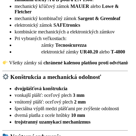
mechanický kľúčový zámok
MAUER
alebo
Lowe &
Fletcher
mechanický kombinačný zámok
Sargent & Greenleaf
elektronický zámok
SAFEtronics
kombinácie mechanických a elektronických zámkov
Pri vybraných veľkostiach:
zámky
Tecnosicurezza
elektronické zámky
UR40.20
alebo
T-4800
Všetky zámky sú
chránené kalenou platňou proti odvŕtaniu
.
Konštrukcia a mechanická odolnosť
dvojplášťová konštrukcia
vonkajší plášť: oceľový plech
3 mm
vnútorný plášť: oceľový plech
2 mm
špeciálna výplň medzi plášťami pre zvýšenie odolnosti
dverná platňa z ocele hrúbky
10 mm
trojstranný uzamykací mechanizmus