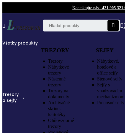
Kontaktujte nás:
+421 905 321 987
Všetky produkty
TREZORY
SEJFY
Trezory
Nábytkové,
Nábytkové
hotelové a
trezory
office sejfy
Nástenné
Stenové sejfy
trezory
Sejfy s
Trezory na
vhadzovacím
Trezory
dokumenty
mechanizmom
a sejfy
Archivačné
Prenosné sejfy
skrine a
kartotéky
Ohňovzdorné
trezory
Podlahové