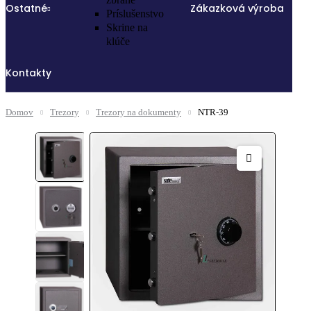
Ostatné
Zákazková výroba
Príslušenstvo
Skrine na
klúče
Kontakty
Domov
Trezory
Trezory na dokumenty
NTR-39