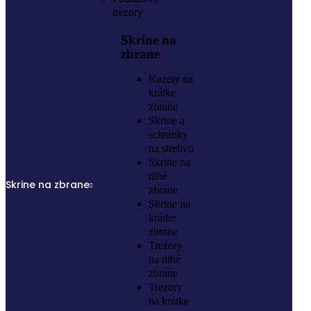
trezory
Skrine na
zbrane
Kazety na
krátke
zbrane
Skrine a
schránky
na strelivo
Skrine na
dlhé
Skrine na zbrane
zbrane
Skrine na
krátke
zbrane
Trezory
na dlhé
zbrane
Trezory
na krátke