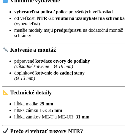
Vnútorné vybavenie
vyberateľná polica / police
pri všetkých veľkostiach
od veľkosti
NTR 61
:
vnútorná uzamykateľná schránka
(vyberateľná)
menšie modely majú
predprípravu
na dodatočnú montáž
schránky
Kotvenie a montáž
pripravené
kotviace otvory do podlahy
(základné kotvenie – Ø 19 mm)
doplnkové
kotvenie do zadnej steny
(Ø 13 mm)
Technické detaily
hĺbka madla:
25 mm
hĺbka zámku LG:
35 mm
hĺbka zámkov ME-T a ME-UR:
31 mm
Prečo si vybrať trezory NTR?