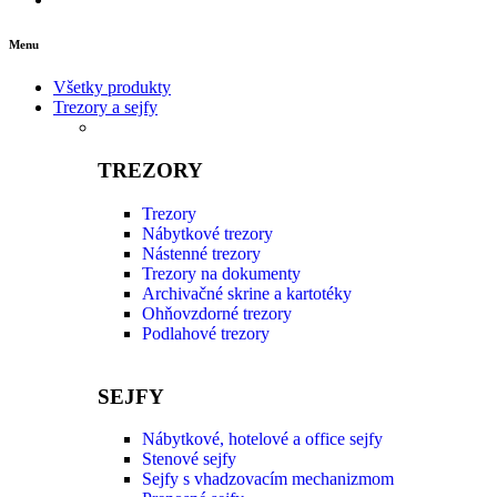
Menu
Všetky produkty
Trezory a sejfy
TREZORY
Trezory
Nábytkové trezory
Nástenné trezory
Trezory na dokumenty
Archivačné skrine a kartotéky
Ohňovzdorné trezory
Podlahové trezory
SEJFY
Nábytkové, hotelové a office sejfy
Stenové sejfy
Sejfy s vhadzovacím mechanizmom