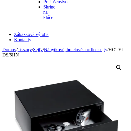
Príslušenstvo
Skrine
na
klúče
Zákazková výroba
Kontakty
Domov
/
Trezory
/
Sejfy
/
Nábytkové, hotelové a office sejfy
/
HOTEL
DS/5HN