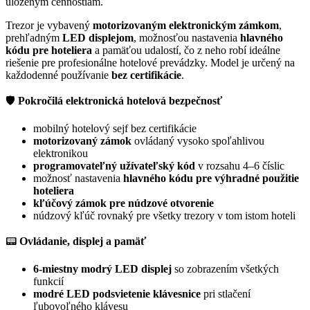
uloženým cennostiam.
Trezor je vybavený
motorizovaným elektronickým zámkom
,
prehľadným
LED displejom
, možnosťou nastavenia
hlavného
kódu pre hoteliera
a pamäťou udalostí, čo z neho robí ideálne
riešenie pre profesionálne hotelové prevádzky. Model je určený na
každodenné používanie
bez certifikácie
.
🛡️
Pokročilá elektronická hotelová bezpečnosť
mobilný hotelový sejf bez certifikácie
motorizovaný zámok
ovládaný vysoko spoľahlivou
elektronikou
programovateľný užívateľský kód
v rozsahu 4–6 číslic
možnosť nastavenia
hlavného kódu pre výhradné použitie
hoteliera
kľúčový zámok pre núdzové otvorenie
núdzový kľúč rovnaký pre všetky trezory v tom istom hoteli
📟
Ovládanie, displej a pamäť
6-miestny modrý LED displej
so zobrazením všetkých
funkcií
modré LED podsvietenie klávesnice
pri stlačení
ľubovoľného klávesu