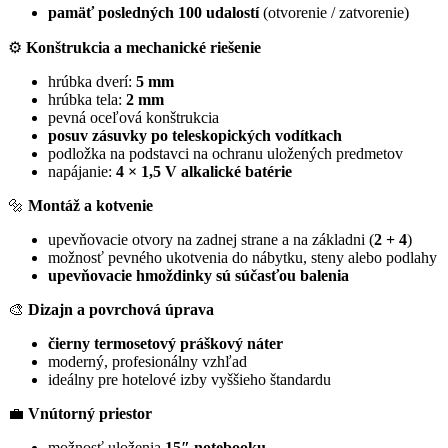
pamäť posledných 100 udalostí
(otvorenie / zatvorenie)
⚙️
Konštrukcia a mechanické riešenie
hrúbka dverí:
5 mm
hrúbka tela:
2 mm
pevná oceľová konštrukcia
posuv zásuvky po teleskopických vodítkach
podložka na podstavci na ochranu uložených predmetov
napájanie:
4 × 1,5 V alkalické batérie
🔩
Montáž a kotvenie
upevňovacie otvory na zadnej strane a na základni (
2 + 4
)
možnosť pevného ukotvenia do nábytku, steny alebo podlahy
upevňovacie hmoždinky sú súčasťou balenia
🎨
Dizajn a povrchová úprava
čierny termosetový práškový náter
moderný, profesionálny vzhľad
ideálny pre hotelové izby vyššieho štandardu
💼
Vnútorný priestor
možnosť uloženia
15″ notebooku