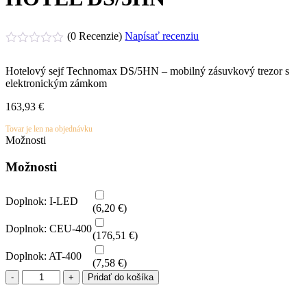
(0 Recenzie)
Napísať recenziu
Hodnotenie
0
Hotelový sejf Technomax DS/5HN – mobilný zásuvkový trezor s
z
elektronickým zámkom
5
163,93
€
Tovar je len na objednávku
Možnosti
Možnosti
Doplnok: I-LED
(
6,20
€
)
Doplnok: CEU-400
(
176,51
€
)
Doplnok: AT-400
(
7,58
€
)
Pridať do košíka