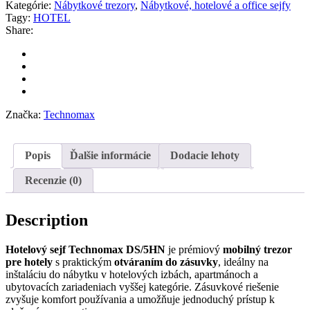
Kategórie:
Nábytkové trezory
,
Nábytkové, hotelové a office sejfy
Tagy:
HOTEL
Share:
Značka:
Technomax
Popis
Ďalšie informácie
Dodacie lehoty
Recenzie (0)
Description
Hotelový sejf Technomax DS/5HN
je prémiový
mobilný trezor
pre hotely
s praktickým
otváraním do zásuvky
, ideálny na
inštaláciu do nábytku v hotelových izbách, apartmánoch a
ubytovacích zariadeniach vyššej kategórie. Zásuvkové riešenie
zvyšuje komfort používania a umožňuje jednoduchý prístup k