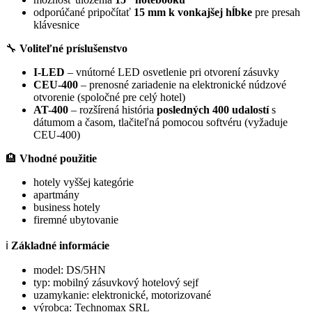
odporúčané pripočítať
15 mm k vonkajšej hĺbke
pre presah
klávesnice
🔧
Voliteľné príslušenstvo
I-LED
– vnútorné LED osvetlenie pri otvorení zásuvky
CEU-400
– prenosné zariadenie na elektronické núdzové
otvorenie (spoločné pre celý hotel)
AT-400
– rozšírená história
posledných 400 udalostí
s
dátumom a časom, tlačiteľná pomocou softvéru (vyžaduje
CEU-400)
🏨
Vhodné použitie
hotely vyššej kategórie
apartmány
business hotely
firemné ubytovanie
ℹ️
Základné informácie
model: DS/5HN
typ: mobilný zásuvkový hotelový sejf
uzamykanie: elektronické, motorizované
výrobca: Technomax SRL