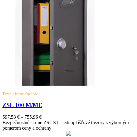
Tovar je len na objednávku
ZSL 100 M/ME
597,53
€
–
755,96
€
Bezpečnostné skrine ZSL S1 | Jednoplášťové trezory s výborným
pomerom ceny a ochrany