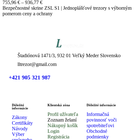
755,96
€
–
936,77
€
Bezpečnostné skrine ZSL S1 | Jednoplášťové trezory s výborným
pomerom ceny a ochrany
Štadiónová 1471/3, 932 01 Veľký Meder Slovensko
lltrezor@gmail.com
+421 905 321 987
Dôležité
Klientská zóna
Dôležité informácie
informácie
Profil užívateľa
Informačná
Zákony
Zoznam želaní
povinnosť voči
Certifikáty
Nákupný košík
spotrebiteľovi
Návody
Login
Obchodné
Výber
Registrácia
podmienky
správneho