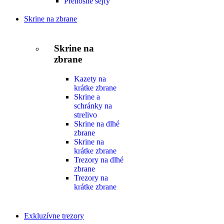
Prenosné sejfy
Skrine na zbrane
Skrine na
zbrane
Kazety na
krátke zbrane
Skrine a
schránky na
strelivo
Skrine na dlhé
zbrane
Skrine na
krátke zbrane
Trezory na dlhé
zbrane
Trezory na
krátke zbrane
Exkluzívne trezory