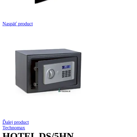
Naspäť product
Ďalej product
Technomax
HOTEL DS/5HN