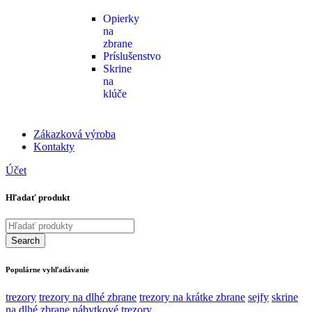
Opierky
na
zbrane
Príslušenstvo
Skrine
na
klúče
Zákazková výroba
Kontakty
Účet
Hľadať produkt
Populárne vyhľadávanie
trezory
trezory na dlhé zbrane
trezory na krátke zbrane
sejfy
skrine
na dlhé zbrane
nábytkové trezory