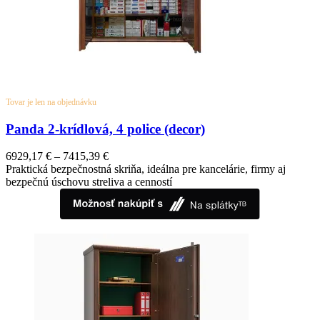
Tovar je len na objednávku
Panda 2-krídlová, 4 police (decor)
6929,17
€
–
7415,39
€
Praktická bezpečnostná skriňa, ideálna pre kancelárie, firmy aj
bezpečnú úschovu streliva a cenností