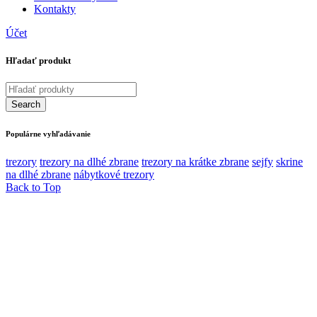
Kontakty
Účet
Hľadať produkt
Populárne vyhľadávanie
trezory
trezory na dlhé zbrane
trezory na krátke zbrane
sejfy
skrine
na dlhé zbrane
nábytkové trezory
Back to Top