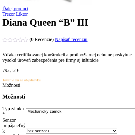
Ďalej product
Trezor Liktor
Diana Queen “B” III
(0 Recenzie)
Napísať recenziu
Hodnotenie
0
Vďaka certifikovanej konštrukcii a protipožiarnej ochrane poskytuje
z
vysokú úroveň zabezpečenia pre firmy aj inštitúcie
5
792,12
€
Tovar je len na objednávku
Možnosti
Možnosti
Typ zámku
*
Senzor
pripájateľný
k