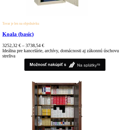
Tovar je len na objednávku
Koala (basic)
3252,32
€
–
3738,54
€
Ideálna pre kancelárie, archívy, domácnosti aj zákonnú úschovu
streliva