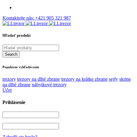
Kontaktujte nás:
+421 905 321 987
Hľadať produkt
Populárne vyhľadávanie
trezory
trezory na dlhé zbrane
trezory na krátke zbrane
sejfy
skrine
na dlhé zbrane
nábytkové trezory
Účet
Prihlásenie
Zabudli ste heslo?