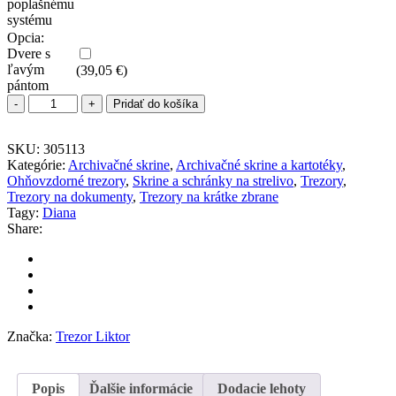
poplašnému
systému
Opcia:
Dvere s
ľavým
(
39,05
€
)
pántom
Pridať do košíka
SKU:
305113
Kategórie:
Archivačné skrine
,
Archivačné skrine a kartotéky
,
Ohňovzdorné trezory
,
Skrine a schránky na strelivo
,
Trezory
,
Trezory na dokumenty
,
Trezory na krátke zbrane
Tagy:
Diana
Share:
Značka:
Trezor Liktor
Popis
Ďalšie informácie
Dodacie lehoty