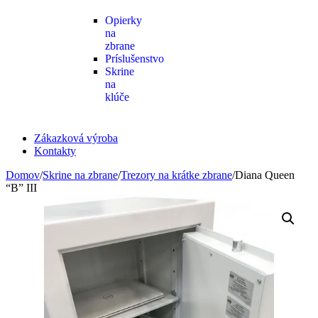
Opierky
na
zbrane
Príslušenstvo
Skrine
na
klúče
Zákazková výroba
Kontakty
Domov
/
Skrine na zbrane
/
Trezory na krátke zbrane
/
Diana Queen
“B” III