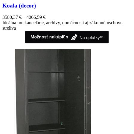
Koala (decor)
3580,37
€
–
4066,59
€
Ideálna pre kancelárie, archívy, domácnosti aj zákonnú úschovu
streliva