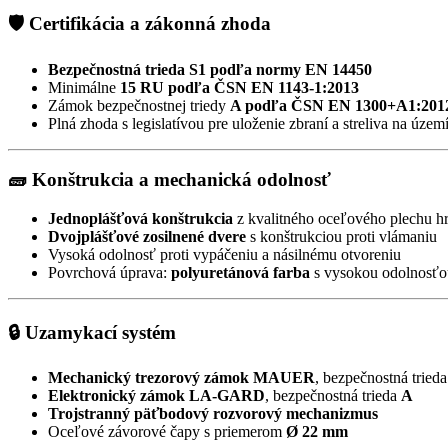
🛡️ Certifikácia a zákonná zhoda
Bezpečnostná trieda S1 podľa normy EN 14450
Minimálne
15 RU podľa ČSN EN 1143-1:2013
Zámok bezpečnostnej triedy
A podľa ČSN EN 1300+A1:201
Plná zhoda s legislatívou pre uloženie zbraní a streliva na územ
🧱 Konštrukcia a mechanická odolnosť
Jednoplášťová konštrukcia
z kvalitného oceľového plechu 
Dvojplášťové zosilnené dvere
s konštrukciou proti vlámaniu
Vysoká odolnosť proti vypáčeniu a násilnému otvoreniu
Povrchová úprava:
polyuretánová farba
s vysokou odolnosťo
🔒 Uzamykací systém
Mechanický trezorový zámok MAUER
, bezpečnostná tried
Elektronický zámok LA-GARD
, bezpečnostná trieda
A
Trojstranný päťbodový rozvorový mechanizmus
Oceľové závorové čapy s priemerom
Ø 22 mm