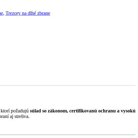
ne
,
Trezory na dlhé zbrane
, ktorí požadujú
súlad so zákonom, certifikovanú ochranu a vysokú
ní aj streliva.