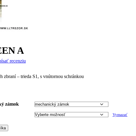
EEN A
ísať recenziu
ch zbraní – trieda S1, s vnútornou schránkou
ký zámok
Vymazať
šíka