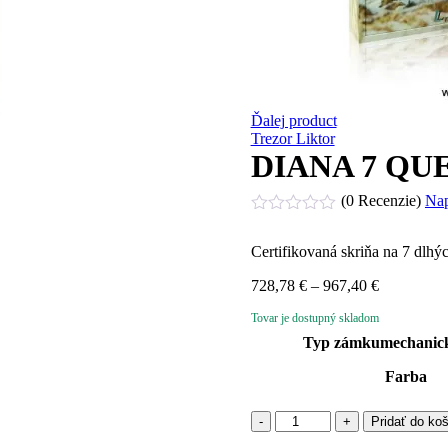
Ďalej product
Trezor Liktor
DIANA 7 QU
(0 Recenzie)
Nap
Hodnotenie
0
Certifikovaná skriňa na 7 dlhý
z
5
Price
728,78
€
–
967,40
€
range:
Tovar je dostupný skladom
728,78 €
through
Typ zámku
mechanic
967,40 €
Farba
množstvo
Pridať do ko
DIANA