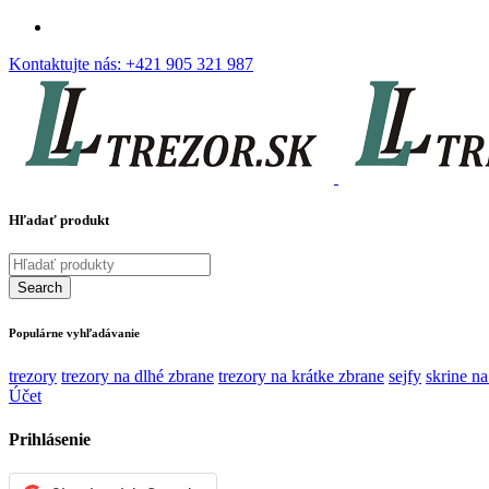
Kontaktujte nás:
+421 905 321 987
Hľadať produkt
Populárne vyhľadávanie
trezory
trezory na dlhé zbrane
trezory na krátke zbrane
sejfy
skrine na
Účet
Prihlásenie