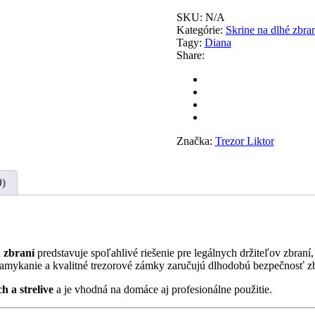
7
SKU:
QUEEN
N/A
Kategórie:
A
Skrine na dlhé zbra
Tagy:
Diana
Share:
Značka:
Trezor Liktor
0)
h zbraní
predstavuje spoľahlivé riešenie pre legálnych držiteľov zbraní
amykanie a kvalitné trezorové zámky zaručujú dlhodobú bezpečnosť zbra
h a strelive
a je vhodná na domáce aj profesionálne použitie.