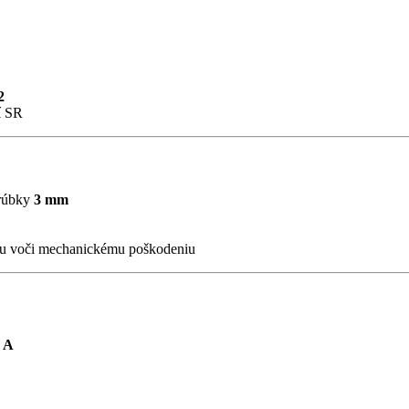
2
í SR
hrúbky
3 mm
u voči mechanickému poškodeniu
a
A