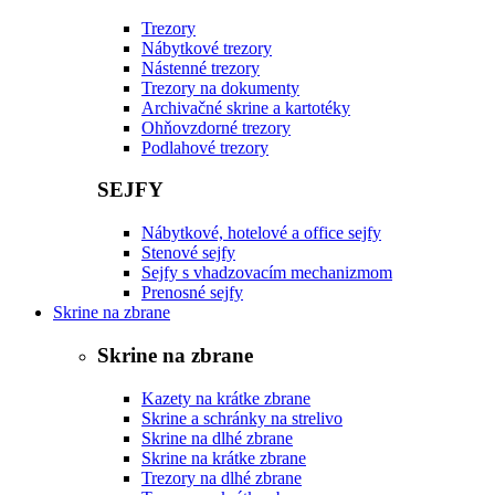
Trezory
Nábytkové trezory
Nástenné trezory
Trezory na dokumenty
Archivačné skrine a kartotéky
Ohňovzdorné trezory
Podlahové trezory
SEJFY
Nábytkové, hotelové a office sejfy
Stenové sejfy
Sejfy s vhadzovacím mechanizmom
Prenosné sejfy
Skrine na zbrane
Skrine na zbrane
Kazety na krátke zbrane
Skrine a schránky na strelivo
Skrine na dlhé zbrane
Skrine na krátke zbrane
Trezory na dlhé zbrane