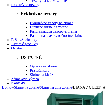
Trezory na krátke zbrane
Exkluzívne trezory
Exkluzívne trezory
Exkluzívne trezory na zbrane
Luxusné skrine na zbrane
Panoramatická trezorová vitrína
Panoramatické bezpečnostné skrine
Poštové schránky
Akciové produkty
Ostatné
OSTATNÉ
Opierky na zbrane
Príslušenstvo
Skrine na klúče
Zákazková výroba
Kontakty
Domov
/
Skrine na zbrane
/
Skrine na dlhé zbrane
/
DIANA 7 QUEEN 
TOP