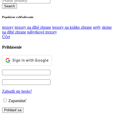
Populárne vyhľadávanie
trezory
trezory na dlhé zbrane
trezory na krátke zbrane
sejfy
skrine
na dlhé zbrane
nábytkové trezory
Účet
Prihlásenie
Zabudli ste heslo?
Zapamätať