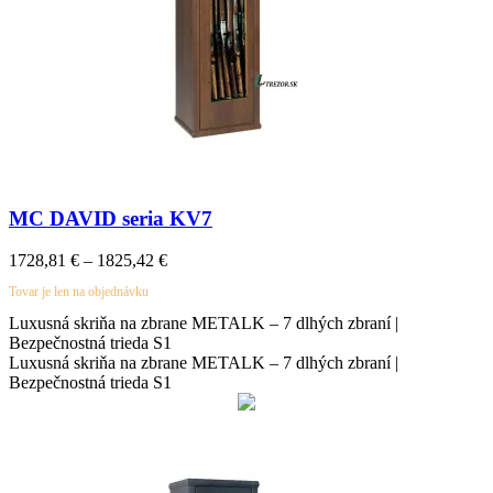
MC DAVID seria KV7
Price
1728,81
€
–
1825,42
€
range:
Tovar je len na objednávku
1728,81 €
through
Luxusná skriňa na zbrane METALK – 7 dlhých zbraní |
1825,42 €
Bezpečnostná trieda S1
Luxusná skriňa na zbrane METALK – 7 dlhých zbraní |
Bezpečnostná trieda S1