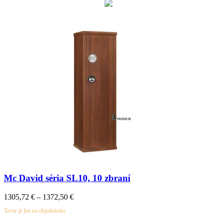
Mc David séria SL10, 10 zbraní
Price
1305,72
€
–
1372,50
€
range:
Tovar je len na objednávku
1305,72 €