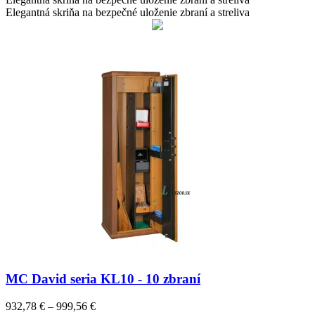
691,30 €
Elegantná skriňa na bezpečné uloženie zbraní a streliva
MC David seria KL10 - 10 zbraní
Price
932,78
€
–
999,56
€