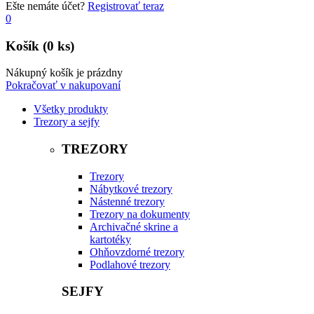
Ešte nemáte účet?
Registrovať teraz
0
Košík
(0 ks)
Nákupný košík je prázdny
Pokračovať v nakupovaní
Všetky produkty
Trezory a sejfy
TREZORY
Trezory
Nábytkové trezory
Nástenné trezory
Trezory na dokumenty
Archivačné skrine a
kartotéky
Ohňovzdorné trezory
Podlahové trezory
SEJFY