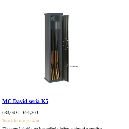
MC David seria K5
Price
633,04
€
–
691,30
€
range:
Tovar je len na objednávku
633,04 €
through
Elegantná skriňa na bezpečné uloženie zbraní a streliva