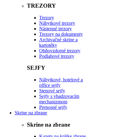
TREZORY
Trezory
Nábytkové trezory
Nástenné trezory
Trezory na dokumenty
Archivačné skrine a
kartotéky
Ohňovzdorné trezory
Podlahové trezory
SEJFY
Nábytkové, hotelové a
office sejfy
Stenové sejfy
Sejfy s vhadzovacím
mechanizmom
Prenosné sejfy
Skrine na zbrane
Skrine na zbrane
Kazety na krátke zbrane