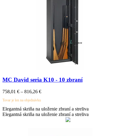
MC David seria K10 - 10 zbraní
Price
758,01
€
–
816,26
€
range:
Tovar je len na objednávku
758,01 €
through
Elegantná skriňa na uloženie zbraní a streliva
816,26 €
Elegantná skriňa na uloženie zbraní a streliva