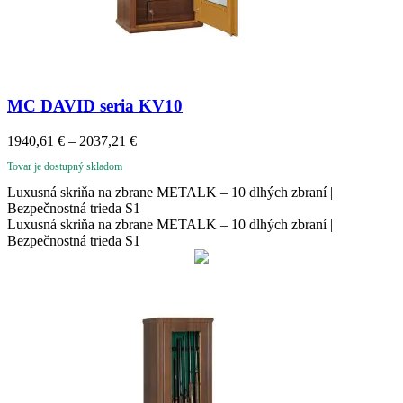
MC DAVID seria KV10
Price
1940,61
€
–
2037,21
€
range:
Tovar je dostupný skladom
1940,61 €
through
Luxusná skriňa na zbrane METALK – 10 dlhých zbraní |
2037,21 €
Bezpečnostná trieda S1
Luxusná skriňa na zbrane METALK – 10 dlhých zbraní |
Bezpečnostná trieda S1