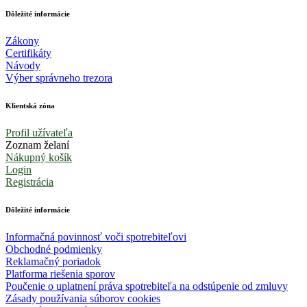
Dôležité informácie
Zákony
Certifikáty
Návody
Výber správneho trezora
Klientská zóna
Profil užívateľa
Zoznam želaní
Nákupný košík
Login
Registrácia
Dôležité informácie
Informačná povinnosť voči spotrebiteľovi
Obchodné podmienky
Reklamačný poriadok
Platforma riešenia sporov
Poučenie o uplatnení práva spotrebiteľa na odstúpenie od zmluvy
Zásady používania súborov cookies