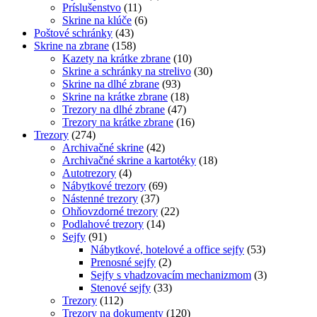
Príslušenstvo
(11)
Skrine na klúče
(6)
Poštové schránky
(43)
Skrine na zbrane
(158)
Kazety na krátke zbrane
(10)
Skrine a schránky na strelivo
(30)
Skrine na dlhé zbrane
(93)
Skrine na krátke zbrane
(18)
Trezory na dlhé zbrane
(47)
Trezory na krátke zbrane
(16)
Trezory
(274)
Archivačné skrine
(42)
Archivačné skrine a kartotéky
(18)
Autotrezory
(4)
Nábytkové trezory
(69)
Nástenné trezory
(37)
Ohňovzdorné trezory
(22)
Podlahové trezory
(14)
Sejfy
(91)
Nábytkové, hotelové a office sejfy
(53)
Prenosné sejfy
(2)
Sejfy s vhadzovacím mechanizmom
(3)
Stenové sejfy
(33)
Trezory
(112)
Trezory na dokumenty
(120)