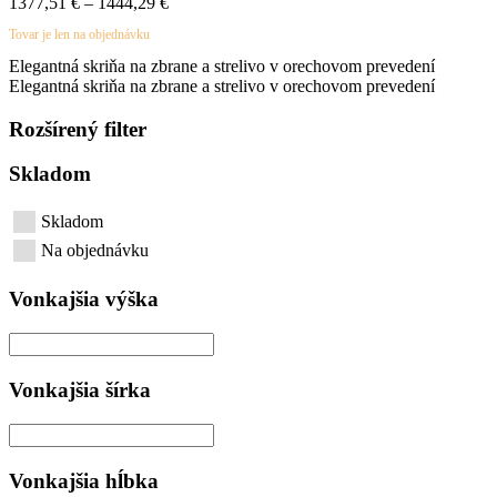
Price
1377,51
€
–
1444,29
€
range:
Tovar je len na objednávku
1377,51 €
through
Elegantná skriňa na zbrane a strelivo v orechovom prevedení
1444,29 €
Elegantná skriňa na zbrane a strelivo v orechovom prevedení
Rozšírený filter
Skladom
Skladom
Na objednávku
Vonkajšia výška
Vonkajšia šírka
Vonkajšia hĺbka