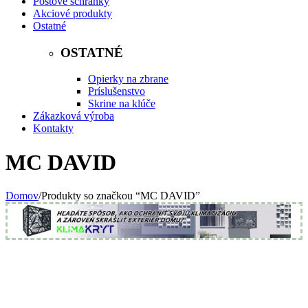
Poštové schránky
Akciové produkty
Ostatné
OSTATNÉ
Opierky na zbrane
Príslušenstvo
Skrine na klúče
Zákazková výroba
Kontakty
MC DAVID
Domov
/
Produkty so značkou “MC DAVID”