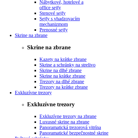
Nábytkové, hotelové a
office sejfy
Stenové sejfy
Sejfy s vhadzovacím
mechanizmom
Prenosné sejfy
Skrine na zbrane
Skrine na zbrane
Kazety na krátke zbrane
Skrine a schránky na strelivo
Skrine na dlhé zbrane
Skrine na krátke zbrane
Trezory na dlhé zbrane
Trezory na krátke zbrane
Exkluzívne trezory
Exkluzívne trezory
Exkluzívne trezory na zbrane
Luxusné skrine na zbrane
Panoramatická trezorová vitrína
Panoramatické bezpečnostné skrine