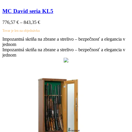
MC David seria KL5
Price
776,57
€
–
843,35
€
range:
Tovar je len na objednávku
776,57 €
through
Impozantná skriňa na zbrane a strelivo – bezpečnosť a elegancia v
843,35 €
jednom
Impozantná skriňa na zbrane a strelivo – bezpečnosť a elegancia v
jednom