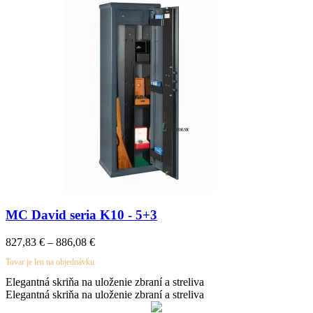
MC David seria K10 - 5+3
Price
827,83
€
–
886,08
€
range:
Tovar je len na objednávku
827,83 €
through
Elegantná skriňa na uloženie zbraní a streliva
886,08 €
Elegantná skriňa na uloženie zbraní a streliva