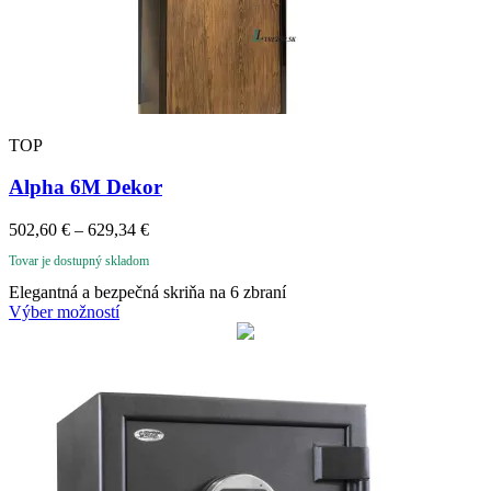
TOP
Alpha 6M Dekor
Price
502,60
€
–
629,34
€
range:
Tovar je dostupný skladom
502,60 €
through
Elegantná a bezpečná skriňa na 6 zbraní
629,34 €
Výber možností