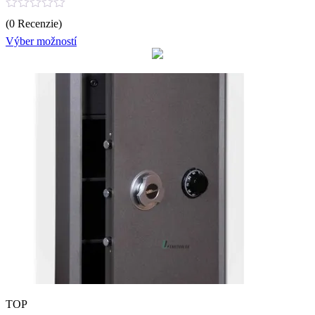
Hodnotenie
(0 Recenzie)
0
z
Výber možností
5
TOP