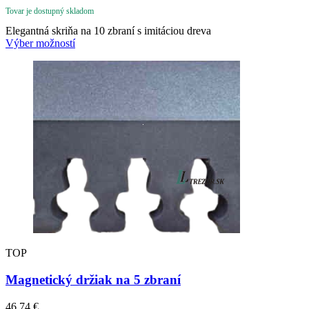
range:
Tovar je dostupný skladom
377,20 €
through
Elegantná skriňa na 10 zbraní s imitáciou dreva
404,88 €
Výber možností
TOP
Magnetický držiak na 5 zbraní
46,74
€