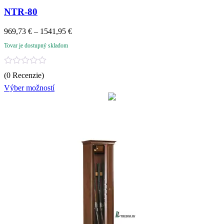
NTR-80
Price
969,73
€
–
1541,95
€
range:
Tovar je dostupný skladom
969,73 €
through
1541,95 €
Hodnotenie
(0 Recenzie)
0
z
Výber možností
5