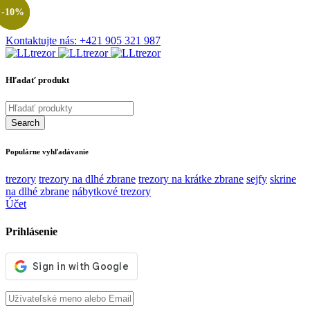
-19%
-37%
-18%
-10%
Kontaktujte nás:
+421 905 321 987
Hľadať produkt
Populárne vyhľadávanie
trezory
trezory na dlhé zbrane
trezory na krátke zbrane
sejfy
skrine
na dlhé zbrane
nábytkové trezory
Účet
Prihlásenie