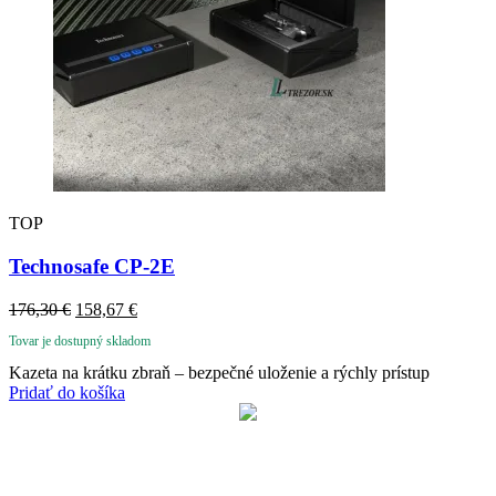
TOP
Technosafe CP-2E
Pôvodná
Aktuálna
176,30
€
158,67
€
cena
cena
Tovar je dostupný skladom
bola:
je:
176,30 €.
158,67 €.
Kazeta na krátku zbraň – bezpečné uloženie a rýchly prístup
Pridať do košíka