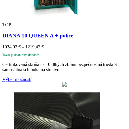
TOP
DIANA 10 QUEEN A + police
Price
1034,92
€
–
1219,42
€
range:
Tovar je dostupný skladom
1034,92 €
through
Certifikovaná skriňa na 10 dlhých zbraní bezpečnostná trieda S1 |
1219,42 €
samostatná schránka na strelivo
Výber možností