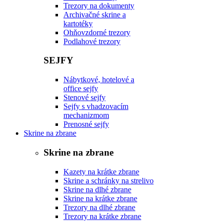
Trezory na dokumenty
Archivačné skrine a
kartotéky
Ohňovzdorné trezory
Podlahové trezory
SEJFY
Nábytkové, hotelové a
office sejfy
Stenové sejfy
Sejfy s vhadzovacím
mechanizmom
Prenosné sejfy
Skrine na zbrane
Skrine na zbrane
Kazety na krátke zbrane
Skrine a schránky na strelivo
Skrine na dlhé zbrane
Skrine na krátke zbrane
Trezory na dlhé zbrane
Trezory na krátke zbrane