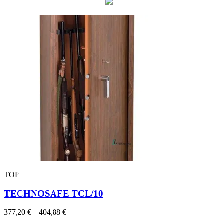
TOP
TECHNOSAFE TCL/10
Price
377,20
€
–
404,88
€