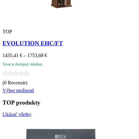
TOP
EVOLUTION EHC/FT
Price
1435,41
€
–
1753,68
€
range:
Tovar je dostupný skladom
1435,41 €
through
1753,68 €
Hodnotenie
(0 Recenzie)
0
z
Výber možností
5
TOP produkty
Ukázať všetky