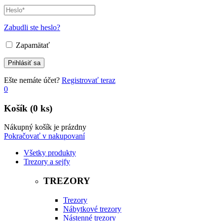
Zabudli ste heslo?
Zapamätať
Ešte nemáte účet?
Registrovať teraz
0
Košík
(0 ks)
Nákupný košík je prázdny
Pokračovať v nakupovaní
Všetky produkty
Trezory a sejfy
TREZORY
Trezory
Nábytkové trezory
Nástenné trezory