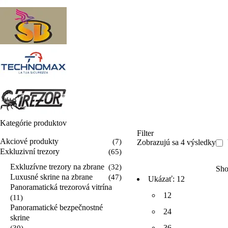
Kategórie produktov
Filter
Akciové produkty
(7)
Zobrazujú sa 4 výsledky
Exkluzivní trezory
(65)
Exkluzívne trezory na zbrane
(32)
Sh
Luxusné skrine na zbrane
(47)
Ukázať:
12
Panoramatická trezorová vitrína
12
(11)
Panoramatické bezpečnostné
24
skrine
36