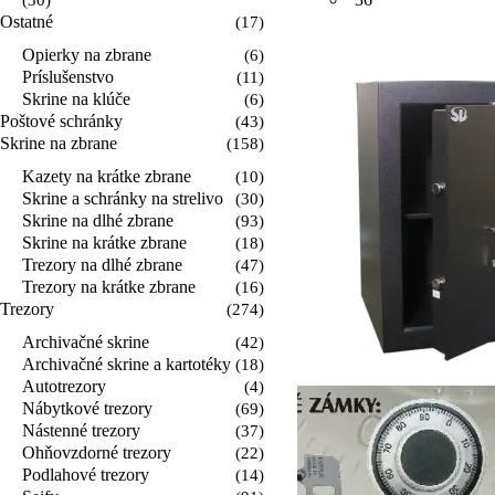
(30)
Ostatné
(17)
Opierky na zbrane
(6)
Príslušenstvo
(11)
Skrine na klúče
(6)
Poštové schránky
(43)
Skrine na zbrane
(158)
Kazety na krátke zbrane
(10)
Skrine a schránky na strelivo
(30)
Skrine na dlhé zbrane
(93)
Skrine na krátke zbrane
(18)
Trezory na dlhé zbrane
(47)
Trezory na krátke zbrane
(16)
Trezory
(274)
Archivačné skrine
(42)
Archivačné skrine a kartotéky
(18)
Autotrezory
(4)
Nábytkové trezory
(69)
Nástenné trezory
(37)
Ohňovzdorné trezory
(22)
Podlahové trezory
(14)