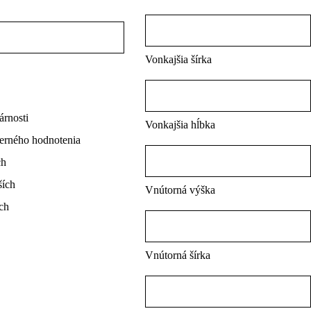
Vonkajšia šírka
árnosti
Vonkajšia hĺbka
erného hodnotenia
ch
ších
Vnútorná výška
ch
Vnútorná šírka