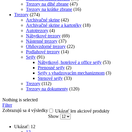
Trezory na dlhé zbrane
(47)
Trezory na krátke zbrane
(16)
Trezory
(274)
Archivačné skrine
(42)
Archivačné skrine a kartotéky
(18)
Autotrezory
(4)
Nábytkové trezory
(69)
Nástenné trezory
(37)
Ohňovzdorné trezory
(22)
Podlahové trezory
(14)
Sejfy
(91)
Nábytkové, hotelové a office sejfy
(53)
Prenosné sejfy
(2)
Sejfy s vhadzovacím mechanizmom
(3)
Stenové sejfy
(33)
Trezory
(112)
Trezory na dokumenty
(120)
Nothing is selected
Filter
Zobrazujú sa 4 výsledky
Ukázať len akciové produkty
Show
Ukázať:
12
12