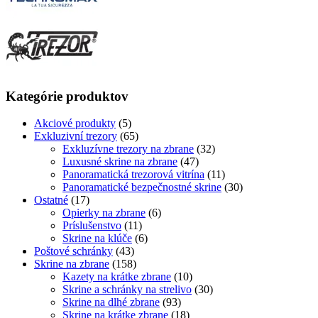
Kategórie produktov
Akciové produkty
(5)
Exkluzivní trezory
(65)
Exkluzívne trezory na zbrane
(32)
Luxusné skrine na zbrane
(47)
Panoramatická trezorová vitrína
(11)
Panoramatické bezpečnostné skrine
(30)
Ostatné
(17)
Opierky na zbrane
(6)
Príslušenstvo
(11)
Skrine na klúče
(6)
Poštové schránky
(43)
Skrine na zbrane
(158)
Kazety na krátke zbrane
(10)
Skrine a schránky na strelivo
(30)
Skrine na dlhé zbrane
(93)
Skrine na krátke zbrane
(18)