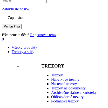
Zabudli ste heslo?
Zapamätať
Ešte nemáte účet?
Registrovať teraz
0
Všetky produkty
Trezory a sejfy
TREZORY
Trezory
Nábytkové trezory
Nástenné trezory
Trezory na dokumenty
Archivačné skrine a kartotéky
Ohňovzdorné trezory
Podlahové trezory