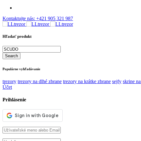
Kontaktujte nás:
+421 905 321 987
Hľadať produkt
Populárne vyhľadávanie
trezory
trezory na dlhé zbrane
trezory na krátke zbrane
sejfy
skrine na
Účet
Prihlásenie