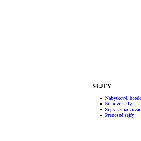
SEJFY
Nábytkové, hotelo
Stenové sejfy
Sejfy s vhadzov
Prenosné sejfy