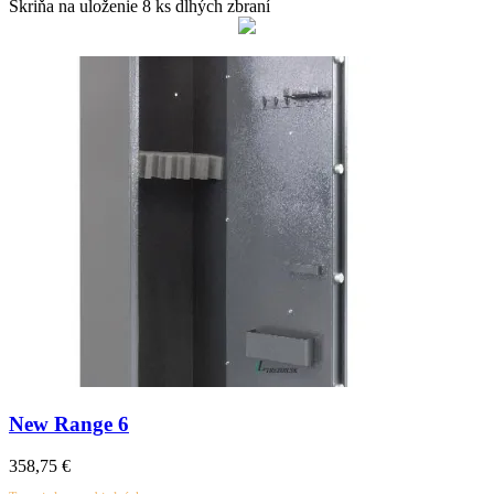
Skriňa na uloženie 8 ks dlhých zbraní
New Range 6
358,75
€