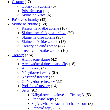
Ostatné
(17)
Opierky na zbrane
(6)
Príslušenstvo
(11)
Skrine na klúče
(6)
Poštové schránky
(43)
Skrine na zbrane
(158)
Kazety na krátke zbrane
(10)
Skrine a schránky na strelivo
(30)
Skrine na dlhé zbrane
(93)
Skrine na krátke zbrane
(18)
Trezory na dlhé zbrane
(47)
Trezory na krátke zbrane
(16)
Trezory
(274)
Archivačné skrine
(42)
Archivačné skrine a kartotéky
(18)
Autotrezory
(4)
Nábytkové trezory
(69)
Nástenné trezory
(37)
Ohňovzdorné trezory
(22)
Podlahové trezory
(14)
Sejfy
(91)
Nábytkové, hotelové a office sejfy
(53)
Prenosné sejfy
(2)
Sejfy s vhadzovacím mechanizmom
(3)
Stenové sejfy
(33)