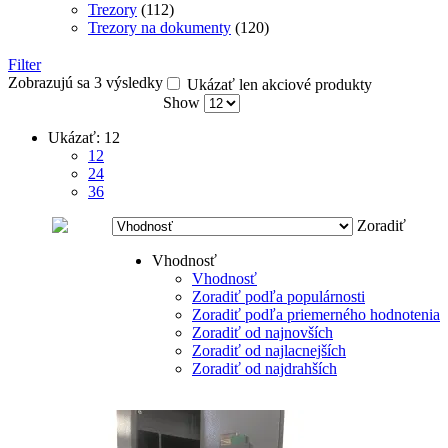
Trezory
(112)
Trezory na dokumenty
(120)
Filter
Zobrazujú sa 3 výsledky
Ukázať len akciové produkty
Show
Ukázať:
12
12
24
36
Zoradiť
Vhodnosť
Vhodnosť
Zoradiť podľa populárnosti
Zoradiť podľa priemerného hodnotenia
Zoradiť od najnovších
Zoradiť od najlacnejších
Zoradiť od najdrahších