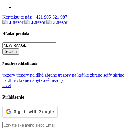
Kontaktujte nás:
+421 905 321 987
Hľadať produkt
Populárne vyhľadávanie
trezory
trezory na dlhé zbrane
trezory na krátke zbrane
sejfy
skrine
na dlhé zbrane
nábytkové trezory
Účet
Prihlásenie