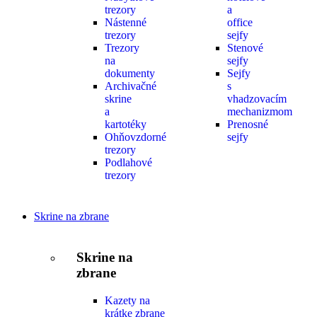
trezory
a
Nástenné
office
trezory
sejfy
Trezory
Stenové
na
sejfy
dokumenty
Sejfy
Archivačné
s
skrine
vhadzovacím
a
mechanizmom
kartotéky
Prenosné
Ohňovzdorné
sejfy
trezory
Podlahové
trezory
Skrine na zbrane
Skrine na
zbrane
Kazety na
krátke zbrane