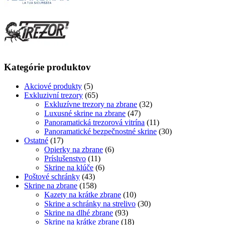
Kategórie produktov
Akciové produkty
(5)
Exkluzivní trezory
(65)
Exkluzívne trezory na zbrane
(32)
Luxusné skrine na zbrane
(47)
Panoramatická trezorová vitrína
(11)
Panoramatické bezpečnostné skrine
(30)
Ostatné
(17)
Opierky na zbrane
(6)
Príslušenstvo
(11)
Skrine na klúče
(6)
Poštové schránky
(43)
Skrine na zbrane
(158)
Kazety na krátke zbrane
(10)
Skrine a schránky na strelivo
(30)
Skrine na dlhé zbrane
(93)
Skrine na krátke zbrane
(18)