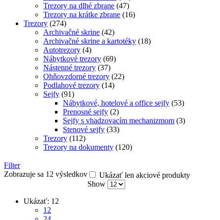
Trezory na dlhé zbrane
(47)
Trezory na krátke zbrane
(16)
Trezory
(274)
Archivačné skrine
(42)
Archivačné skrine a kartotéky
(18)
Autotrezory
(4)
Nábytkové trezory
(69)
Nástenné trezory
(37)
Ohňovzdorné trezory
(22)
Podlahové trezory
(14)
Sejfy
(91)
Nábytkové, hotelové a office sejfy
(53)
Prenosné sejfy
(2)
Sejfy s vhadzovacím mechanizmom
(3)
Stenové sejfy
(33)
Trezory
(112)
Trezory na dokumenty
(120)
Filter
Zobrazuje sa 12 výsledkov
Ukázať len akciové produkty
Show
Ukázať:
12
12
24