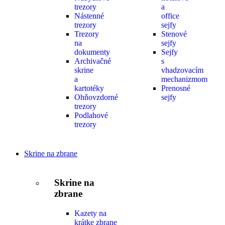
trezory
a
Nástenné
office
trezory
sejfy
Trezory
Stenové
na
sejfy
dokumenty
Sejfy
Archivačné
s
skrine
vhadzovacím
a
mechanizmom
kartotéky
Prenosné
Ohňovzdorné
sejfy
trezory
Podlahové
trezory
Skrine na zbrane
Skrine na
zbrane
Kazety na
krátke zbrane