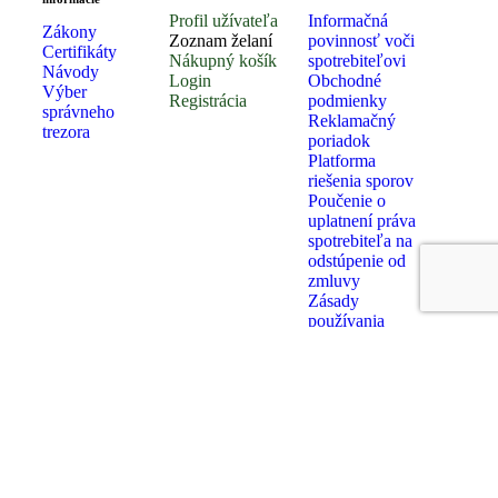
Profil užívateľa
Informačná
Zákony
Zoznam želaní
povinnosť voči
Certifikáty
Nákupný košík
spotrebiteľovi
Návody
Login
Obchodné
Výber
Registrácia
podmienky
správneho
Reklamačný
trezora
poriadok
Platforma
riešenia sporov
Poučenie o
uplatnení práva
spotrebiteľa na
odstúpenie od
zmluvy
Zásady
používania
súborov
cookies
Formulár pre
odstúpenie od
zmluvy