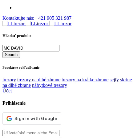
Kontaktujte nás:
+421 905 321 987
Hľadať produkt
Populárne vyhľadávanie
trezory
trezory na dlhé zbrane
trezory na krátke zbrane
sejfy
skrine
na dlhé zbrane
nábytkové trezory
Účet
Prihlásenie