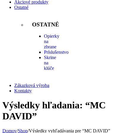
Akciové produkty
Ostatné
OSTATNÉ
Opierky
na
zbrane
Príslušenstvo
Skrine
na
klúče
Zákazková výroba
Kontakty
Výsledky hľadania: “MC
DAVID”
Domov
/
Shop
/
Výsledky vyhľadávania pre “MC DAVID”