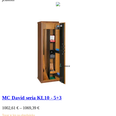
MC David seria KL10 - 5+3
1002,61
€
–
1069,39
€
Tovar je len na objednávku